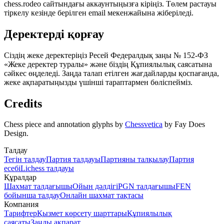
chess.rodeo сайтындағы аккаунтыңызға кіріңіз. Төлем растауы
тіркелу кезінде берілген email мекенжайына жіберіледі.
Деректерді қорғау
Сіздің жеке деректеріңіз Ресей Федералдық заңы № 152-ФЗ
«Жеке деректер туралы» және біздің Құпиялылық саясатына
сәйкес өңделеді. Заңда талап етілген жағдайларды қоспағанда,
жеке ақпаратыңызды үшінші тараптармен бөліспейміз.
Credits
Chess piece and annotation glyphs by
Chessvetica
by Fay Does
Design.
Талдау
Тегін талдау
Партия талдауы
Партияны талқылау
Партия
есебі
Lichess талдауы
Құралдар
Шахмат талдағышы
Ойын дәлдігі
PGN талдағышы
FEN
бойынша талдау
Онлайн шахмат тақтасы
Компания
Тарифтер
Қызмет көрсету шарттары
Құпиялылық
саясаты
Заңды ақпарат