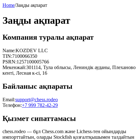
Home
/
Заңды ақпарат
Заңды ақпарат
Компания туралы ақпарат
Name:
KOZDEV LLC
TIN
:
7100066350
PSRN
:
1257100005766
Мекенжай
:
301114, Тула облысы, Лениндік ауданы, Плеханово
кенті, Лесная к-сі, 16
Байланыс ақпараты
Email
:
support@chess.rodeo
Телефон
:
+7 999 782-42-29
Қызмет сипаттамасы
chess.rodeo — бұл Chess.com және Lichess-тен ойындарды
импорттайтын, оларды Stockfish қозғалтқышымен талдайтын