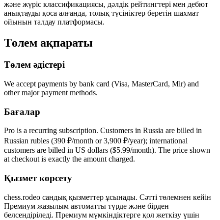
және жүріс классификациясы, дәлдік рейтингтері мен дебют
анықтауды қоса алғанда, толық түсініктер беретін шахмат
ойынын талдау платформасы.
Төлем ақпараты
Төлем әдістері
We accept payments by bank card (Visa, MasterCard, Mir) and
other major payment methods.
Бағалар
Pro is a recurring subscription. Customers in Russia are billed in
Russian rubles (390 ₽/month or 3,900 ₽/year); international
customers are billed in US dollars ($5.99/month). The price shown
at checkout is exactly the amount charged.
Қызмет көрсету
chess.rodeo сандық қызметтер ұсынады. Сәтті төлемнен кейін
Премиум жазылым автоматты түрде және бірден
белсендіріледі. Премиум мүмкіндіктерге қол жеткізу үшін