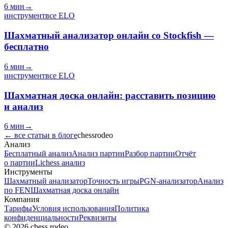
6 мин
→
инструмент
все
ELO
Шахматный анализатор онлайн со Stockfish —
бесплатно
6 мин
→
инструмент
все
ELO
Шахматная доска онлайн: расставить позицию
и анализ
6 мин
→
←
все статьи в блоге
chess
rodeo
Анализ
Бесплатный анализ
Анализ партии
Разбор партии
Отчёт
о партии
Lichess анализ
Инструменты
Шахматный анализатор
Точность игры
PGN-анализатор
Анализ
по FEN
Шахматная доска онлайн
Компания
Тарифы
Условия использования
Политика
конфиденциальности
Реквизиты
© 2026 chess.rodeo