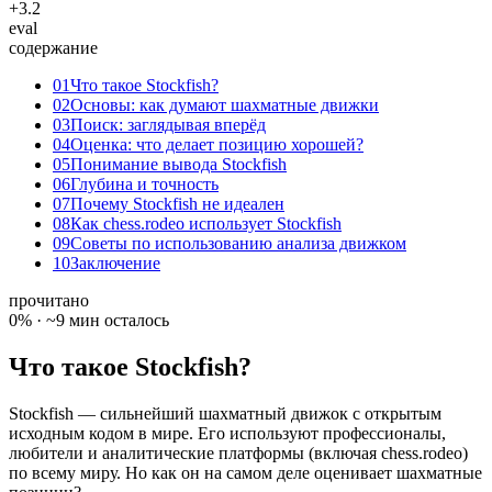
+3.2
eval
содержание
01
Что такое Stockfish?
02
Основы: как думают шахматные движки
03
Поиск: заглядывая вперёд
04
Оценка: что делает позицию хорошей?
05
Понимание вывода Stockfish
06
Глубина и точность
07
Почему Stockfish не идеален
08
Как chess.rodeo использует Stockfish
09
Советы по использованию анализа движком
10
Заключение
прочитано
0
% ·
~9 мин осталось
Что такое Stockfish?
Stockfish — сильнейший шахматный движок с открытым
исходным кодом в мире. Его используют профессионалы,
любители и аналитические платформы (включая chess.rodeo)
по всему миру. Но как он на самом деле оценивает шахматные