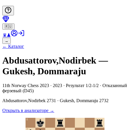
🇷🇺
♛
♟
→
←
Каталог
Abdusattorov,Nodirbek —
Gukesh, Dommaraju
11th Norway Chess 2023 · 2023 · Результат 1/2-1/2 · Отказанный
ферзевый (D45)
Abdusattorov,Nodirbek
2731
·
Gukesh, Dommaraju
2732
Открыть в анализаторе
→
8
7