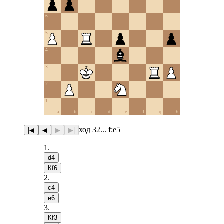
6
5
4
3
2
1
a
b
c
d
e
f
g
h
ход 32... f:e5
|◀
◀
▶
▶|
1
.
d4
Кf6
2
.
c4
e6
3
.
Кf3