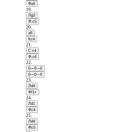
Фe5
19
.
Лg3
Ф:c5
20
.
a5
Кc4
21
.
С:c4
Ф:c4
22
.
0—0—0
0—0—0
23
.
Лd4
Фf1+
24
.
Лd1
Фc4
25
.
Лd4
Фc5