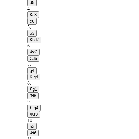
d5
4
.
Кc3
c6
5
.
e3
Кbd7
6
.
Фc2
Сd6
7
.
g4
К:g4
8
.
Лg1
Фf6
9
.
Л:g4
Ф:f3
10
.
h3
Фf6
11
.