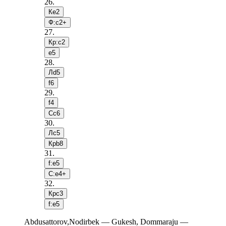
26
.
Кe2
Ф:c2+
27
.
Кр:c2
e5
28
.
Лd5
f6
29
.
f4
Сc6
30
.
Лc5
Крb8
31
.
f:e5
С:e4+
32
.
Крc3
f:e5
Abdusattorov,Nodirbek — Gukesh, Dommaraju —