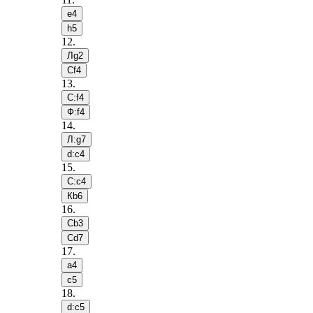
e4
h5
12
.
Лg2
Сf4
13
.
С:f4
Ф:f4
14
.
Л:g7
d:c4
15
.
С:c4
Кb6
16
.
Сb3
Сd7
17
.
a4
c5
18
.
d:c5