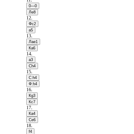
0—0
Лe8
12
.
Фc2
a5
13
.
Лae1
Кa6
14
.
a3
Сh4
15
.
С:h4
Ф:h4
16
.
Кg3
Кc7
17
.
Кa4
Сe6
18
.
f4