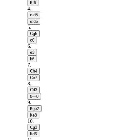
Кf6
4
.
c:d5
e:d5
5
.
Сg5
c6
6
.
e3
h6
7
.
Сh4
Сe7
8
.
Сd3
0—0
9
.
Кge2
Кe8
10
.
Сg3
Кd6
11
.