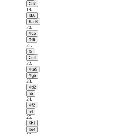
Сd7
19
.
Кb6
Лad8
20
.
Фc5
Фf6
21
.
f5
Сc8
22
.
Ф:a5
Фg5
23
.
Фd2
h5
24
.
Фf2
h4
25
.
Кh1
Кe4