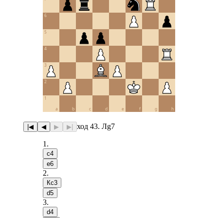
6
5
4
3
2
1
a
b
c
d
e
f
g
h
ход 43. Лg7
|◀
◀
▶
▶|
1
.
c4
e6
2
.
Кc3
d5
3
.
d4