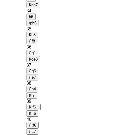
Крh7
34
.
h6
g:h6
35
.
Кh5
Лf8
36
.
Лg1
Кce8
37
.
Лg6
Лe7
38
.
Лh4
Кf7
39
.
К:f6+
К:f6
40
.
Л:f6
Лc7