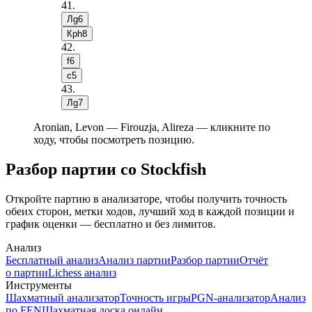
41
.
Лg6
Крh8
42
.
f6
c5
43
.
Лg7
Aronian, Levon — Firouzja, Alireza — кликните по
ходу, чтобы посмотреть позицию.
Разбор партии со Stockfish
Откройте партию в анализаторе, чтобы получить точность
обеих сторон, метки ходов, лучший ход в каждой позиции и
график оценки — бесплатно и без лимитов.
Анализ
Бесплатный анализ
Анализ партии
Разбор партии
Отчёт
о партии
Lichess анализ
Инструменты
Шахматный анализатор
Точность игры
PGN-анализатор
Анализ
по FEN
Шахматная доска онлайн