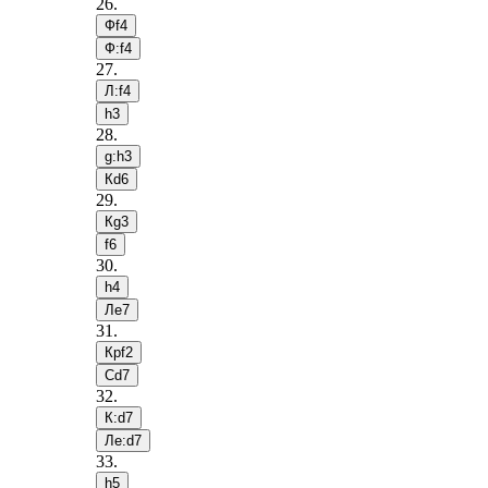
26
.
Фf4
Ф:f4
27
.
Л:f4
h3
28
.
g:h3
Кd6
29
.
Кg3
f6
30
.
h4
Лe7
31
.
Крf2
Сd7
32
.
К:d7
Лe:d7
33
.
h5