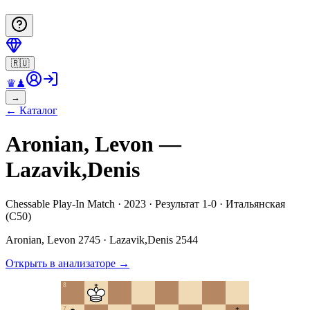
🇷🇺
♛
♟
→
←
Каталог
Aronian, Levon —
Lazavik,Denis
Chessable Play-In Match · 2023 · Результат 1-0 · Итальянская
(C50)
Aronian, Levon
2745
·
Lazavik,Denis
2544
Открыть в анализаторе
→
8
7