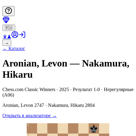
🇷🇺
♛
♟
→
←
Каталог
Aronian, Levon — Nakamura,
Hikaru
Chess.com Classic Winners · 2025 · Результат 1-0 · Нерегулярные
(A06)
Aronian, Levon
2747
·
Nakamura, Hikaru
2804
Открыть в анализаторе
→
8
7