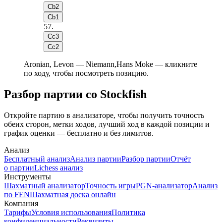
Сb2
Сb1
57
.
Сc3
Сc2
Aronian, Levon — Niemann,Hans Moke — кликните
по ходу, чтобы посмотреть позицию.
Разбор партии со Stockfish
Откройте партию в анализаторе, чтобы получить точность
обеих сторон, метки ходов, лучший ход в каждой позиции и
график оценки — бесплатно и без лимитов.
Анализ
Бесплатный анализ
Анализ партии
Разбор партии
Отчёт
о партии
Lichess анализ
Инструменты
Шахматный анализатор
Точность игры
PGN-анализатор
Анализ
по FEN
Шахматная доска онлайн
Компания
Тарифы
Условия использования
Политика
конфиденциальности
Реквизиты