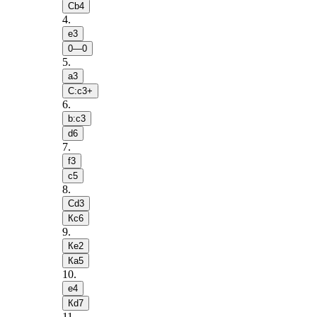
Сb4
4
.
e3
0—0
5
.
a3
С:c3+
6
.
b:c3
d6
7
.
f3
c5
8
.
Сd3
Кc6
9
.
Кe2
Кa5
10
.
e4
Кd7
11
.