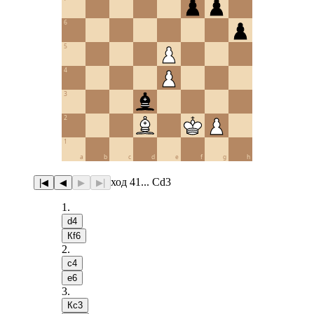
6
5
4
3
2
1
a
b
c
d
e
f
g
h
ход 41... Сd3
|◀
◀
▶
▶|
1
.
d4
Кf6
2
.
c4
e6
3
.
Кc3