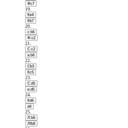
Фc7
19
.
Кe4
Кb7
20
.
c:b6
Ф:c2
21
.
С:c2
a:b6
22
.
Сb3
Кc5
23
.
С:d5
e:d5
24
.
Кd6
d4
25
.
Л:b6
Лfb8