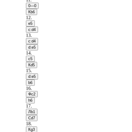
0—0
Кb6
12
.
e5
c:d4
13
.
c:d4
d:e5
14
.
c5
Кd5
15
.
d:e5
b6
16
.
Фc2
h6
17
.
Лb1
Сd7
18
.
Кg3