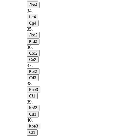
Л:e4
34
.
f:e4
Сg4
35
.
Л:d2
К:d2
36
.
С:d2
Сe2
37
.
Крf2
Сd3
38
.
Крe3
Сf1
39
.
Крf2
Сd3
40
.
Крe3
Сf1