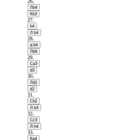
26
.
Лb4
Кb3
27
.
h4
Л:b4
28
.
a:b4
Лb8
29
.
Сa3
d3
30
.
Лd1
d2
31
.
Сb2
Л:b4
32
.
Сc3
Л:h4
33
.
Кe4