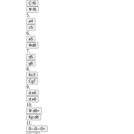
С:f6
Ф:f6
5
.
e4
c5
6
.
e5
Фd8
7
.
d5
g6
8
.
Кc3
Сg7
9
.
d:e6
d:e6
10
.
Ф:d8+
Кр:d8
11
.
0—0—0+