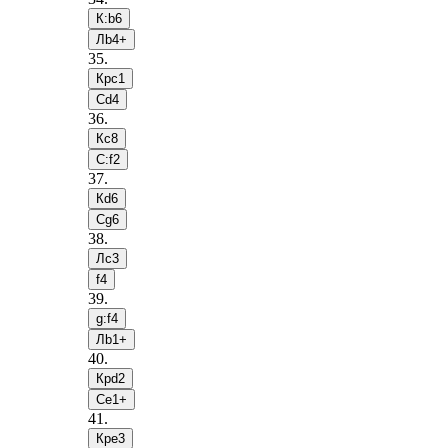
К:b6
Лb4+
35
.
Крc1
Сd4
36
.
Кc8
С:f2
37
.
Кd6
Сg6
38
.
Лc3
f4
39
.
g:f4
Лb1+
40
.
Крd2
Сe1+
41
.
Крe3