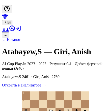
🇷🇺
♛
♟
→
←
Каталог
Atabayew,S — Giri, Anish
AI Cup Play-In 2023 · 2023 · Результат 0-1 · Дебют ферзевой
пешки (A46)
Atabayew,S
2461
·
Giri, Anish
2760
Открыть в анализаторе
→
8
7
6