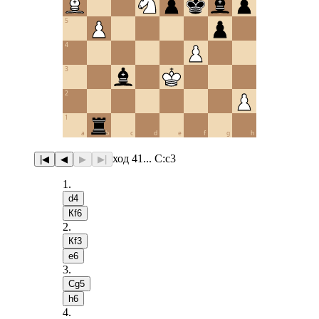
5
4
3
2
1
a
b
c
d
e
f
g
h
ход 41... С:c3
|◀
◀
▶
▶|
1
.
d4
Кf6
2
.
Кf3
e6
3
.
Сg5
h6
4
.