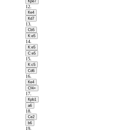
Крe7
12
.
Кe4
Кd7
13
.
Сb5
К:e5
14
.
К:e5
С:e5
15
.
К:c5
Сd6
16
.
Кe4
Сf4+
17
.
Крb1
a6
18
.
Сe2
b6
19
.