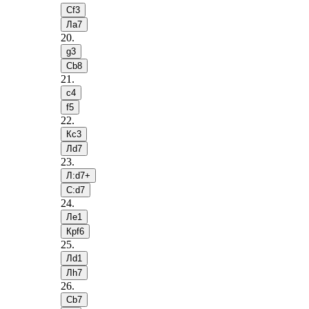
Сf3
Лa7
20
.
g3
Сb8
21
.
c4
f5
22
.
Кc3
Лd7
23
.
Л:d7+
С:d7
24
.
Лe1
Крf6
25
.
Лd1
Лh7
26
.
Сb7