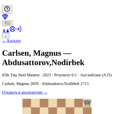
🇷🇺
♛
♟
→
←
Каталог
Carlsen, Magnus —
Abdusattorov,Nodirbek
85th Tata Steel Masters · 2023 · Результат 0-1 · Английское (A35)
Carlsen, Magnus
2859
·
Abdusattorov,Nodirbek
2713
Открыть в анализаторе
→
8
7