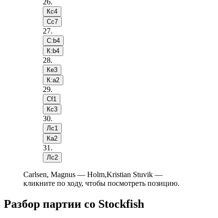
26
.
Кc4
Сc7
27
.
С:b4
К:b4
28
.
Кe3
К:a2
29
.
Сf1
Кc3
30
.
Лc1
Кa2
31
.
Лc2
Carlsen, Magnus — Holm,Kristian Stuvik —
кликните по ходу, чтобы посмотреть позицию.
Разбор партии со Stockfish