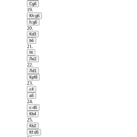
Сg6
19
.
Кh:g6
h:g6
20
.
Кd3
b6
21
.
f4
Лe2
22
.
Лd1
Крf8
23
.
c4
a5
24
.
c:d5
Кb4
25
.
Кb2
Кf:d5