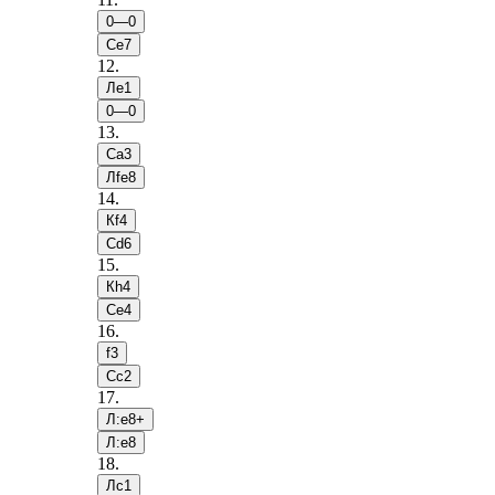
0—0
Сe7
12
.
Лe1
0—0
13
.
Сa3
Лfe8
14
.
Кf4
Сd6
15
.
Кh4
Сe4
16
.
f3
Сc2
17
.
Л:e8+
Л:e8
18
.
Лc1