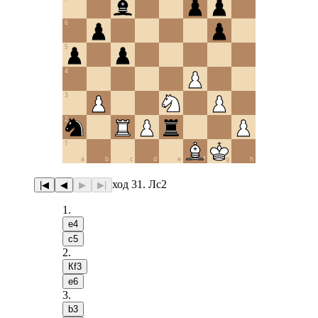
6
5
4
3
2
1
a
b
c
d
e
f
g
h
ход 31. Лc2
|◀
◀
▶
▶|
1
.
e4
c5
2
.
Кf3
e6
3
.
b3