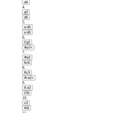
a6
4
.
g3
d5
5
.
e:d5
e:d5
6
.
Сg2
Фe7+
7
.
Фe2
Кc6
8
.
Кc3
Ф:e2+
9
.
К:e2
Сf5
10
.
c3
Кf6
11
.