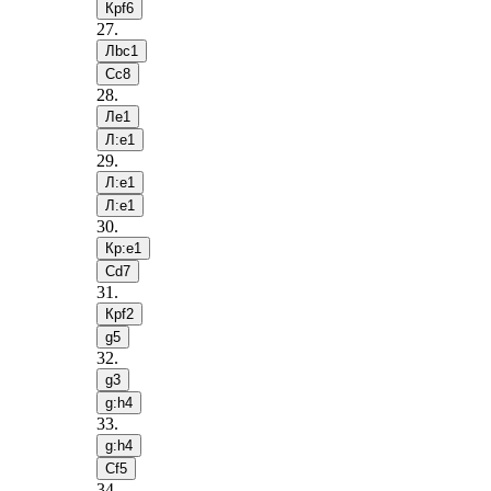
Крf6
27
.
Лbc1
Сc8
28
.
Лe1
Л:e1
29
.
Л:e1
Л:e1
30
.
Кр:e1
Сd7
31
.
Крf2
g5
32
.
g3
g:h4
33
.
g:h4
Сf5
34
.