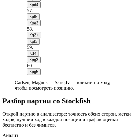
Крd4
57
.
Крf5
Крe3
58
.
Кg2+
Крf3
59
.
К:f4
Крg3
60
.
Крg5
Carlsen, Magnus — Saric,Iv — кликни по ходу,
чтобы посмотреть позицию.
Разбор партии со Stockfish
Открой партию в анализаторе: точность обеих сторон, метки
ходов, лучший ход в каждой позиции и график оценки —
бесплатно и без лимитов.
Анализ