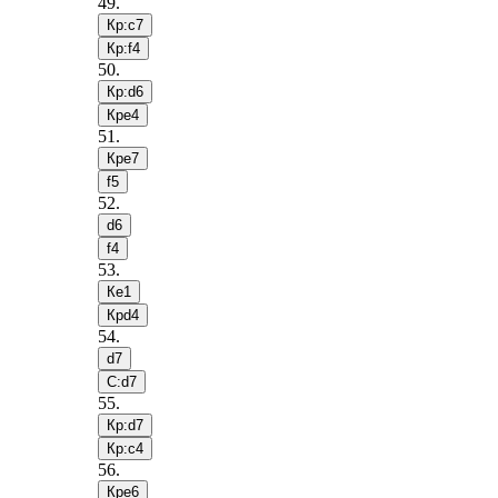
49
.
Кр:c7
Кр:f4
50
.
Кр:d6
Крe4
51
.
Крe7
f5
52
.
d6
f4
53
.
Кe1
Крd4
54
.
d7
С:d7
55
.
Кр:d7
Кр:c4
56
.
Крe6