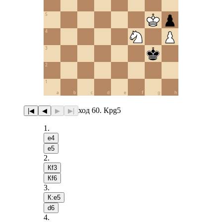
5
4
3
2
1
a
b
c
d
e
f
g
h
ход 60. Крg5
|◀
◀
▶
▶|
1
.
e4
e5
2
.
Кf3
Кf6
3
.
К:e5
d6
4
.