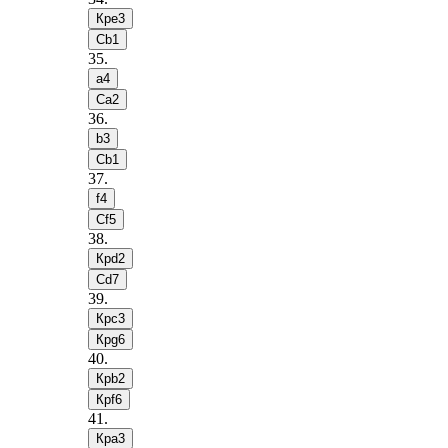
Крe3
Сb1
35
.
a4
Сa2
36
.
b3
Сb1
37
.
f4
Сf5
38
.
Крd2
Сd7
39
.
Крc3
Крg6
40
.
Крb2
Крf6
41
.
Крa3