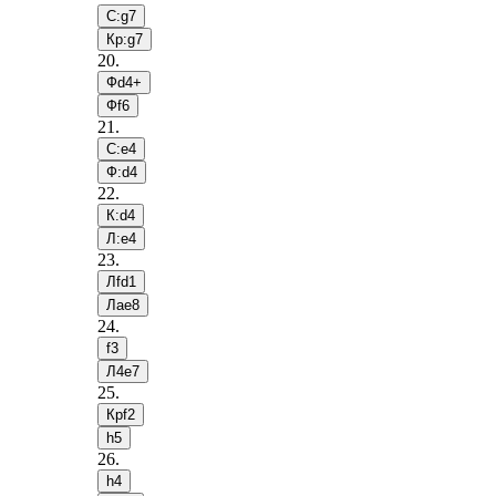
С:g7
Кр:g7
20
.
Фd4+
Фf6
21
.
С:e4
Ф:d4
22
.
К:d4
Л:e4
23
.
Лfd1
Лae8
24
.
f3
Л4e7
25
.
Крf2
h5
26
.
h4