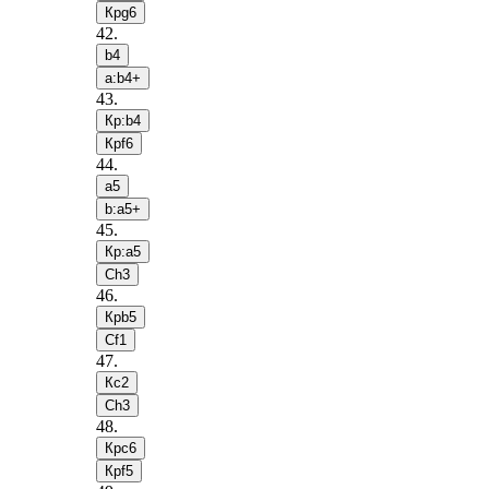
Крg6
42
.
b4
a:b4+
43
.
Кр:b4
Крf6
44
.
a5
b:a5+
45
.
Кр:a5
Сh3
46
.
Крb5
Сf1
47
.
Кc2
Сh3
48
.
Крc6
Крf5