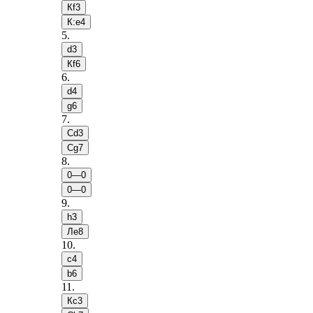
Кf3
К:e4
5
.
d3
Кf6
6
.
d4
g6
7
.
Сd3
Сg7
8
.
0—0
0—0
9
.
h3
Лe8
10
.
c4
b6
11
.
Кc3