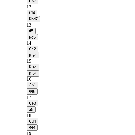
Сb7
12
.
Сf4
Кbd7
13
.
d5
Кc5
14
.
Сc2
Кfe4
15
.
К:e4
К:e4
16
.
Лb1
Фf6
17
.
Сe3
a5
18
.
Сd4
Фf4
19
.