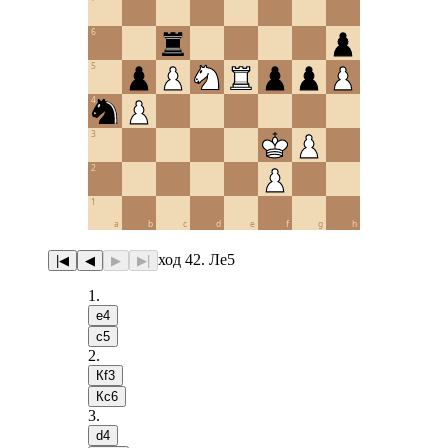
6
5
4
3
2
1
a
b
c
d
e
f
g
h
ход 42. Лe5
|◀
◀
▶
▶|
1
.
e4
c5
2
.
Кf3
Кc6
3
.
d4