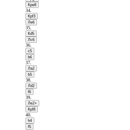
Крe8
34
.
Крf3
Лe6
35
.
Кd5
Лc6
36
.
c5
b6
37
.
Лa2
b5
38
.
Лd2
f6
39
.
Лe2+
Крf8
40
.
h4
f5