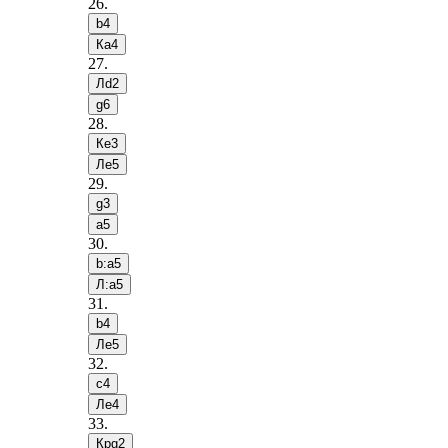
26
.
b4
Кa4
27
.
Лd2
g6
28
.
Кe3
Лe5
29
.
g3
a5
30
.
b:a5
Л:a5
31
.
b4
Лe5
32
.
c4
Лe4
33
.
Крg2