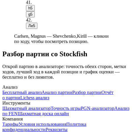
41
.
h5
g5
42
.
Лe5
Carlsen, Magnus — Shevchenko,Kirill — кликни
по ходу, чтобы посмотреть позицию.
Разбор партии со Stockfish
Открой партию в анализаторе: точность обеих сторон, метки
ходов, лучший ход в каждой позиции и график оценки —
бесплатно и без лимитов.
Анализ
Бесплатный анализ
Анализ партии
Разбор партии
Отчёт
о партии
Lichess анализ
Инструменты
Шахматный анализатор
Точность игры
PGN-анализатор
Анализ
по FEN
Шахматная доска онлайн
Компания
Тарифы
Условия использования
Политика
конфиденциальности
Реквизиты