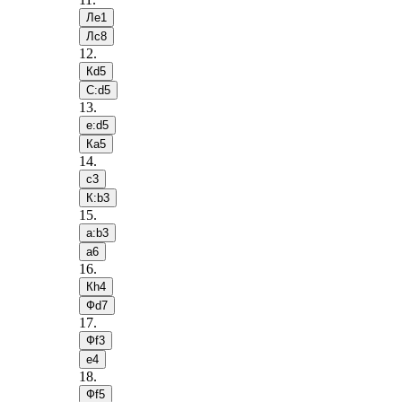
Лe1
Лc8
12
.
Кd5
С:d5
13
.
e:d5
Кa5
14
.
c3
К:b3
15
.
a:b3
a6
16
.
Кh4
Фd7
17
.
Фf3
e4
18
.
Фf5