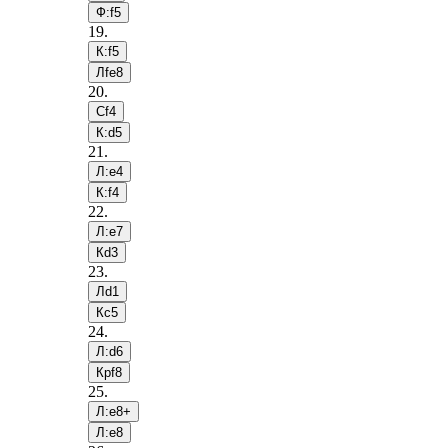
Ф:f5
19
.
К:f5
Лfe8
20
.
Сf4
К:d5
21
.
Л:e4
К:f4
22
.
Л:e7
Кd3
23
.
Лd1
Кc5
24
.
Л:d6
Крf8
25
.
Л:e8+
Л:e8