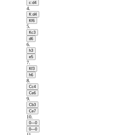
c:d4
4
.
К:d4
Кf6
5
.
Кc3
d6
6
.
h3
e5
7
.
Кf3
h6
8
.
Сc4
Сe6
9
.
Сb3
Сe7
10
.
0—0
0—0
11
.