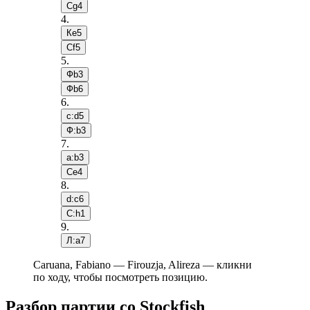
Сg4
4
.
Кe5
Сf5
5
.
Фb3
Фb6
6
.
c:d5
Ф:b3
7
.
a:b3
Сe4
8
.
d:c6
С:h1
9
.
Л:a7
Caruana, Fabiano — Firouzja, Alireza — кликни
по ходу, чтобы посмотреть позицию.
Разбор партии со Stockfish