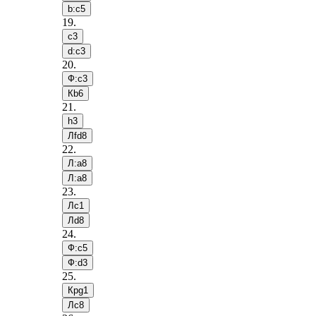
b:c5
19
.
c3
d:c3
20
.
Ф:c3
Кb6
21
.
h3
Лfd8
22
.
Л:a8
Л:a8
23
.
Лc1
Лd8
24
.
Ф:c5
Ф:d3
25
.
Крg1
Лc8