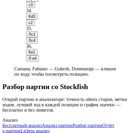
c3
34
.
Кd3
c2
35
.
Лc1
Лc4
36
.
Кe1
Л:e4
Caruana, Fabiano — Gukesh, Dommaraju — кликни
по ходу, чтобы посмотреть позицию.
Разбор партии со Stockfish
Открой партию в анализаторе: точность обеих сторон, метки
ходов, лучший ход в каждой позиции и график оценки —
бесплатно и без лимитов.
Анализ
Бесплатный анализ
Анализ партии
Разбор партии
Отчёт
о партии
Lichess анализ