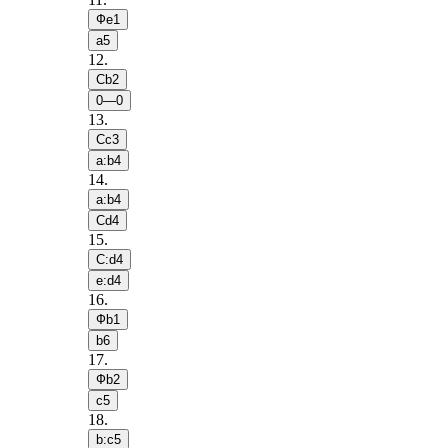
Фe1
a5
12
.
Сb2
0—0
13
.
Сc3
a:b4
14
.
a:b4
Сd4
15
.
С:d4
e:d4
16
.
Фb1
b6
17
.
Фb2
c5
18
.
b:c5