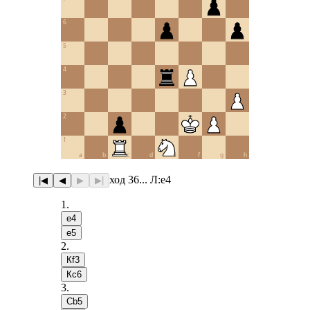
6
5
4
3
2
1
a
b
c
d
e
f
g
h
ход 36... Л:e4
|◀
◀
▶
▶|
1
.
e4
e5
2
.
Кf3
Кc6
3
.
Сb5