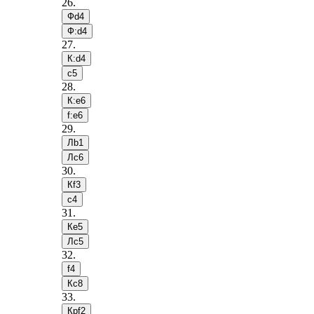
26
.
Фd4
Ф:d4
27
.
К:d4
c5
28
.
К:e6
f:e6
29
.
Лb1
Лc6
30
.
Кf3
c4
31
.
Кe5
Лc5
32
.
f4
Кc8
33
.
Крf2