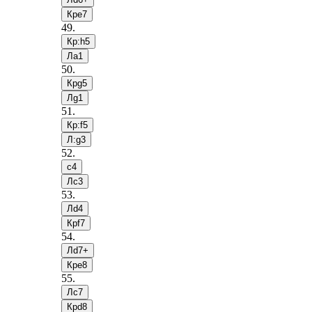
Крe7
49
.
Кр:h5
Лa1
50
.
Крg5
Лg1
51
.
Кр:f5
Л:g3
52
.
c4
Лc3
53
.
Лd4
Крf7
54
.
Лd7+
Крe8
55
.
Лc7
Крd8