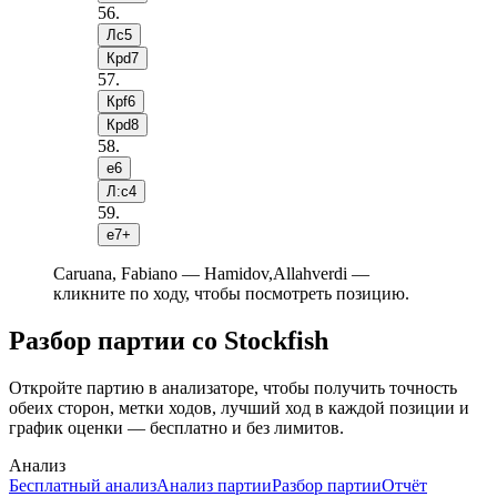
56
.
Лc5
Крd7
57
.
Крf6
Крd8
58
.
e6
Л:c4
59
.
e7+
Caruana, Fabiano — Hamidov,Allahverdi —
кликните по ходу, чтобы посмотреть позицию.
Разбор партии со Stockfish
Откройте партию в анализаторе, чтобы получить точность
обеих сторон, метки ходов, лучший ход в каждой позиции и
график оценки — бесплатно и без лимитов.
Анализ
Бесплатный анализ
Анализ партии
Разбор партии
Отчёт