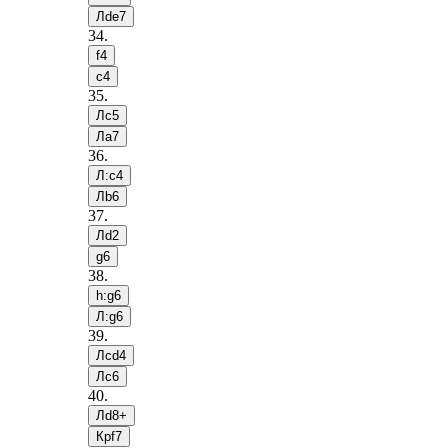
Лde7
34
.
f4
c4
35
.
Лc5
Лa7
36
.
Л:c4
Лb6
37
.
Лd2
g6
38
.
h:g6
Л:g6
39
.
Лcd4
Лc6
40
.
Лd8+
Крf7