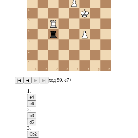
6
5
4
3
2
1
a
b
c
d
e
f
g
h
ход 59. e7+
|◀
◀
▶
▶|
1
.
e4
e6
2
.
b3
d5
3
.
Сb2