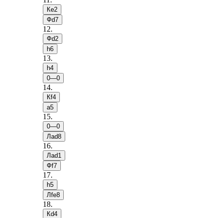
Кe2
Фd7
12
.
Фd2
h6
13
.
h4
0—0
14
.
Кf4
a5
15
.
0—0
Лad8
16
.
Лad1
Фf7
17
.
h5
Лfe8
18
.
Кd4