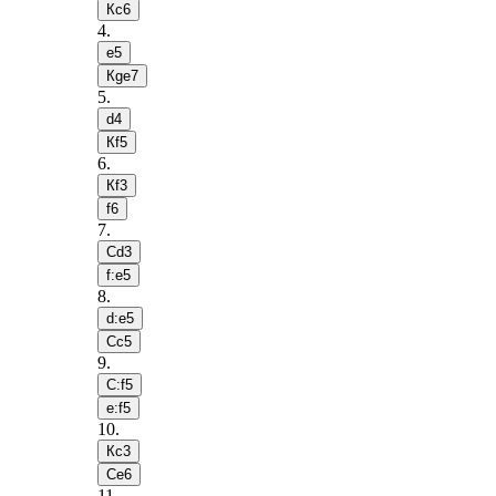
Кc6
4
.
e5
Кge7
5
.
d4
Кf5
6
.
Кf3
f6
7
.
Сd3
f:e5
8
.
d:e5
Сc5
9
.
С:f5
e:f5
10
.
Кc3
Сe6
11
.