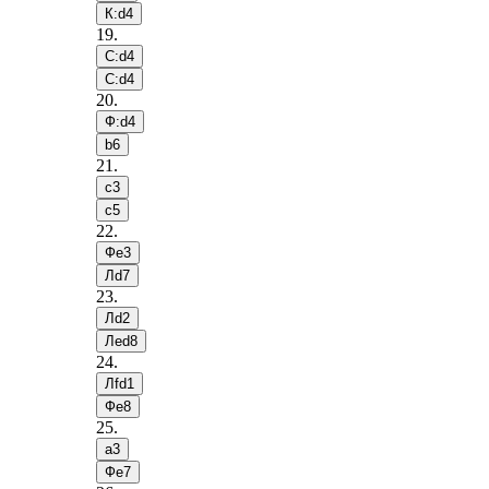
К:d4
19
.
С:d4
С:d4
20
.
Ф:d4
b6
21
.
c3
c5
22
.
Фe3
Лd7
23
.
Лd2
Лed8
24
.
Лfd1
Фe8
25
.
a3
Фe7