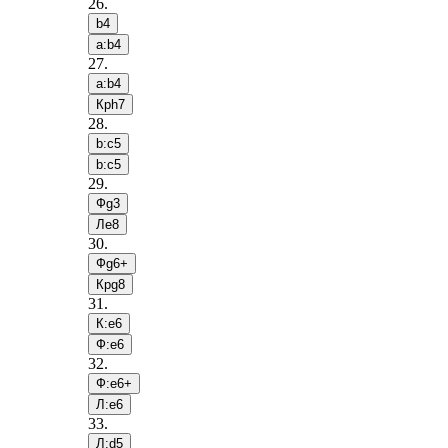
26
.
b4
a:b4
27
.
a:b4
Крh7
28
.
b:c5
b:c5
29
.
Фg3
Лe8
30
.
Фg6+
Крg8
31
.
К:e6
Ф:e6
32
.
Ф:e6+
Л:e6
33
.
Л:d5