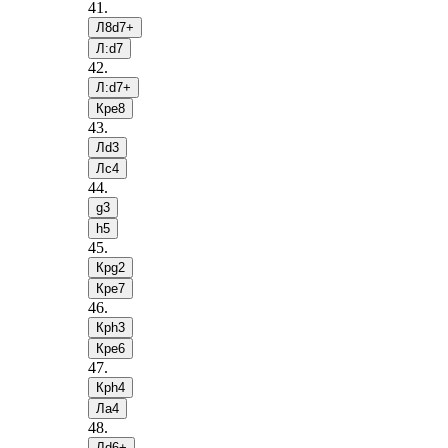
41
.
Л8d7+
Л:d7
42
.
Л:d7+
Крe8
43
.
Лd3
Лc4
44
.
g3
h5
45
.
Крg2
Крe7
46
.
Крh3
Крe6
47
.
Крh4
Лa4
48
.
Лd6+