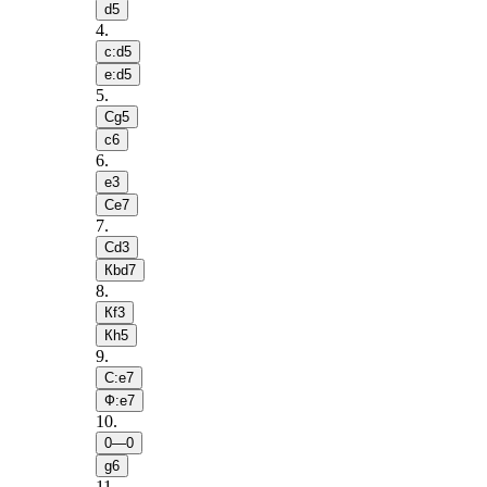
d5
4
.
c:d5
e:d5
5
.
Сg5
c6
6
.
e3
Сe7
7
.
Сd3
Кbd7
8
.
Кf3
Кh5
9
.
С:e7
Ф:e7
10
.
0—0
g6
11
.