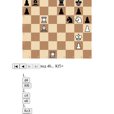
6
5
4
3
2
1
a
b
c
d
e
f
g
h
ход 46... Кf5+
|◀
◀
▶
▶|
1
.
d4
Кf6
2
.
c4
e6
3
.
Кc3