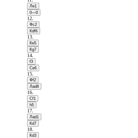
Лe1
0—0
12
.
Фc2
Кdf6
13
.
Кe5
Кg7
14
.
f3
Сe6
15
.
Фf2
Лad8
16
.
Сf1
h5
17
.
Лad1
Кd7
18
.
Кd3