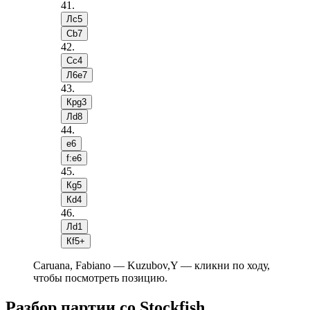
41
.
Лc5
Сb7
42
.
Сc4
Л6e7
43
.
Крg3
Лd8
44
.
e6
f:e6
45
.
Кg5
Кd4
46
.
Лd1
Кf5+
Caruana, Fabiano — Kuzubov,Y — кликни по ходу,
чтобы посмотреть позицию.
Разбор партии со Stockfish