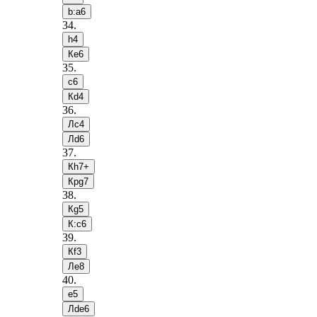
b:a6
34
.
h4
Кe6
35
.
c6
Кd4
36
.
Лc4
Лd6
37
.
Кh7+
Крg7
38
.
Кg5
К:c6
39
.
Кf3
Лe8
40
.
e5
Лde6