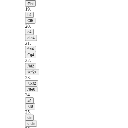
Фf6
19
.
b4
Сf5
20
.
e4
d:e4
21
.
f:e4
Сg4
22
.
Лd2
Ф:f2+
23
.
Кр:f2
Лfe8
24
.
a4
Кf8
25
.
d5
c:d5