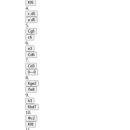
Кf6
4
.
c:d5
e:d5
5
.
Сg5
c6
6
.
e3
Сd6
7
.
Сd3
0—0
8
.
Кge2
Лe8
9
.
h3
Кbd7
10
.
Фc2
Кf8
11
.