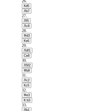
26
.
Кd5
Лb7
27
.
Лf5
Лc8
28
.
Фd3
Кe6
29
.
Лdf1
Сe8
30
.
Л5f2
Фb8
31
.
Лc2
Кc5
32
.
Фe3
К:b3
33
.
Лb1