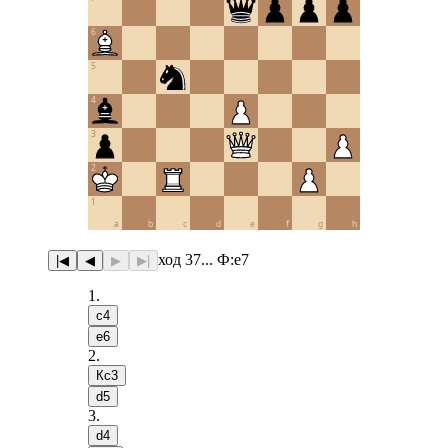
6
5
4
3
2
1
a
b
c
d
e
f
g
h
ход 37... Ф:e7
|◀
◀
▶
▶|
1
.
c4
e6
2
.
Кc3
d5
3
.
d4