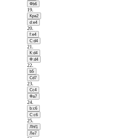
Фb6
19
.
Крa2
d:e4
20
.
f:e4
С:d4
21
.
К:d4
Ф:d4
22
.
b5
Сd7
23
.
Сc4
Фa7
24
.
b:c6
С:c6
25
.
Лhf1
Лe7