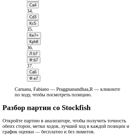
Сa4
34
.
Сd3
Кc5
35
.
Кe7+
Крh8
36
.
Л:b7
Ф:b7
37
.
Сa6
Ф:e7
Caruana, Fabiano — Praggnanandhaa,R — кликните
по ходу, чтобы посмотреть позицию.
Разбор партии со Stockfish
Откройте партию в анализаторе, чтобы получить точность
обеих сторон, метки ходов, лучший ход в каждой позиции и
график оценки — бесплатно и без лимитов.