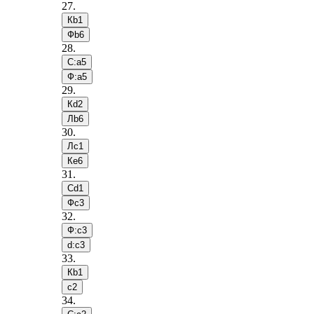
27
.
Кb1
Фb6
28
.
С:a5
Ф:a5
29
.
Кd2
Лb6
30
.
Лc1
Кe6
31
.
Сd1
Фc3
32
.
Ф:c3
d:c3
33
.
Кb1
c2
34
.