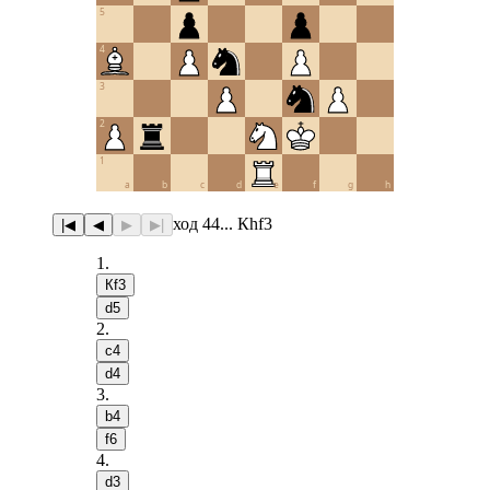
5
4
3
2
1
a
b
c
d
e
f
g
h
ход 44... Кhf3
|◀
◀
▶
▶|
1
.
Кf3
d5
2
.
c4
d4
3
.
b4
f6
4
.
d3