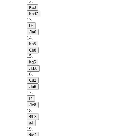
12
.
Кa3
Кbd7
13
.
b6
Лa6
14
.
Кb5
Сb8
15
.
Кg5
Л:b6
16
.
Сd2
Лa6
17
.
f4
Лe8
18
.
Фb3
a4
19
.
Фc2