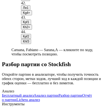
42
.
Лe1
Кg4+
43
.
Крf1
Кh2+
44
.
Крf2
Кhf3
Caruana, Fabiano — Sarana,A — кликните по ходу,
чтобы посмотреть позицию.
Разбор партии со Stockfish
Откройте партию в анализаторе, чтобы получить точность
обеих сторон, метки ходов, лучший ход в каждой позиции и
график оценки — бесплатно и без лимитов.
Анализ
Бесплатный анализ
Анализ партии
Разбор партии
Отчёт
о партии
Lichess анализ
Инструменты