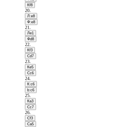
Кf8
20
.
Л:e8
Ф:e8
21
.
Лe1
Фd8
22
.
Кf3
Сd7
23
.
Кe5
Сc6
24
.
К:c6
b:c6
25
.
Кa3
Сc7
26
.
Сf3
Сa5