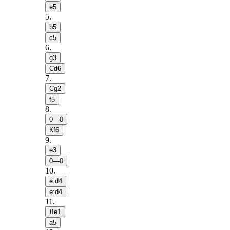
e5
5
.
b5
c5
6
.
g3
Сd6
7
.
Сg2
f5
8
.
0—0
Кf6
9
.
e3
0—0
10
.
e:d4
e:d4
11
.
Лe1
a5