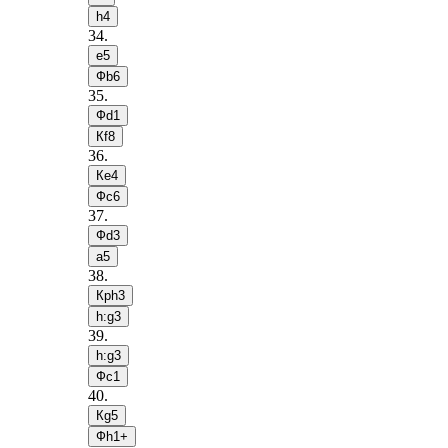
h4
34
.
e5
Фb6
35
.
Фd1
Кf8
36
.
Кe4
Фc6
37
.
Фd3
a5
38
.
Крh3
h:g3
39
.
h:g3
Фc1
40
.
Кg5
Фh1+