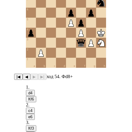
6
5
4
3
2
1
a
b
c
d
e
f
g
h
ход 54. Фd8+
|◀
◀
▶
▶|
1
.
d4
Кf6
2
.
c4
e6
3
.
Кf3