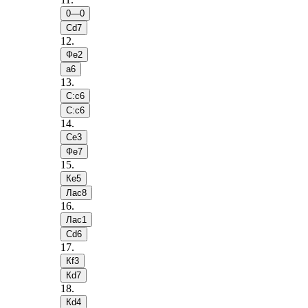
0—0
Сd7
12
.
Фe2
a6
13
.
С:c6
С:c6
14
.
Сe3
Фe7
15
.
Кe5
Лac8
16
.
Лac1
Сd6
17
.
Кf3
Кd7
18
.
Кd4