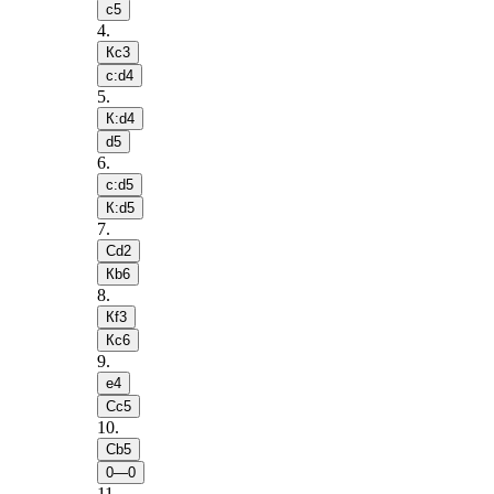
c5
4
.
Кc3
c:d4
5
.
К:d4
d5
6
.
c:d5
К:d5
7
.
Сd2
Кb6
8
.
Кf3
Кc6
9
.
e4
Сc5
10
.
Сb5
0—0
11
.