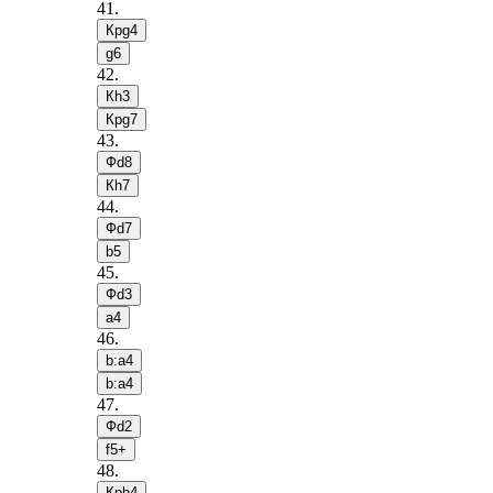
41
.
Крg4
g6
42
.
Кh3
Крg7
43
.
Фd8
Кh7
44
.
Фd7
b5
45
.
Фd3
a4
46
.
b:a4
b:a4
47
.
Фd2
f5+
48
.
Крh4