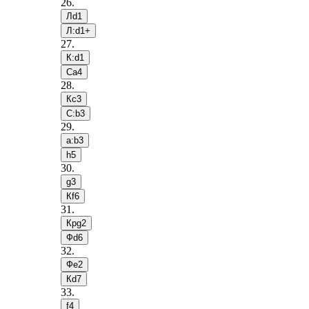
26
.
Лd1
Л:d1+
27
.
К:d1
Сa4
28
.
Кc3
С:b3
29
.
a:b3
h5
30
.
g3
Кf6
31
.
Крg2
Фd6
32
.
Фe2
Кd7
33
.
f4