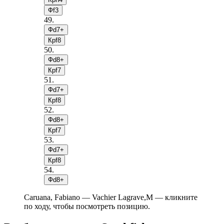
Фf3
49
.
Фd7+
Крf8
50
.
Фd8+
Крf7
51
.
Фd7+
Крf8
52
.
Фd8+
Крf7
53
.
Фd7+
Крf8
54
.
Фd8+
Caruana, Fabiano — Vachier Lagrave,M — кликните
по ходу, чтобы посмотреть позицию.