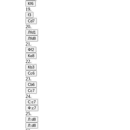
Кf6
19
.
f3
Сd7
20
.
Лfd1
Лfd8
21
.
Фf2
Кe8
22
.
Кb3
Сc6
23
.
Сb6
Сc7
24
.
С:c7
Ф:c7
25
.
Л:d8
Л:d8