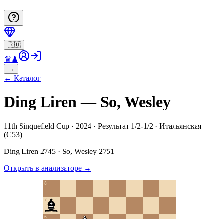
🇷🇺
♛
♟
→
←
Каталог
Ding Liren — So, Wesley
11th Sinquefield Cup · 2024 · Результат 1/2-1/2 · Итальянская
(C53)
Ding Liren
2745
·
So, Wesley
2751
Открыть в анализаторе
→
8
7
6