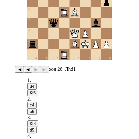
5
4
3
2
1
a
b
c
d
e
f
g
h
ход 26. Лhd1
|◀
◀
▶
▶|
1
.
d4
Кf6
2
.
c4
e6
3
.
Кf3
d5
4
.