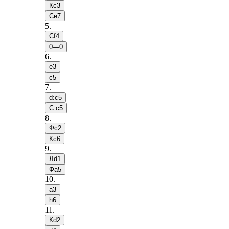
Кc3
Сe7
5
.
Сf4
0—0
6
.
e3
c5
7
.
d:c5
С:c5
8
.
Фc2
Кc6
9
.
Лd1
Фa5
10
.
a3
h6
11
.
Кd2