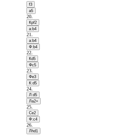
f3
a5
20
.
Крf2
a:b4
21
.
a:b4
Ф:b4
22
.
Кd5
Фc5
23
.
Фe3
К:d5
24
.
Л:d5
Лa2+
25
.
Сe2
Ф:c4
26
.
Лhd1