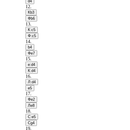
d4
12
.
Кb3
Фb6
13
.
К:c5
Ф:c5
14
.
b4
Фe7
15
.
e:d4
К:d4
16
.
Л:d4
e5
17
.
Фe2
Лe8
18
.
С:e5
Сg4
19
.