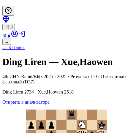
🇷🇺
♛
♟
→
←
Каталог
Ding Liren — Xue,Haowen
4th CHN Rapid/Blitz 2025 · 2025 · Результат 1-0 · Отказанный
ферзевый (D37)
Ding Liren
2734
·
Xue,Haowen
2518
Открыть в анализаторе
→
8
7
6