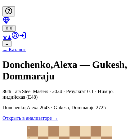
🇷🇺
♛
♟
→
←
Каталог
Donchenko,Alexa — Gukesh,
Dommaraju
86th Tata Steel Masters · 2024 · Результат 0-1 · Нимцо-
индийская (E48)
Donchenko,Alexa
2643
·
Gukesh, Dommaraju
2725
Открыть в анализаторе
→
8
7