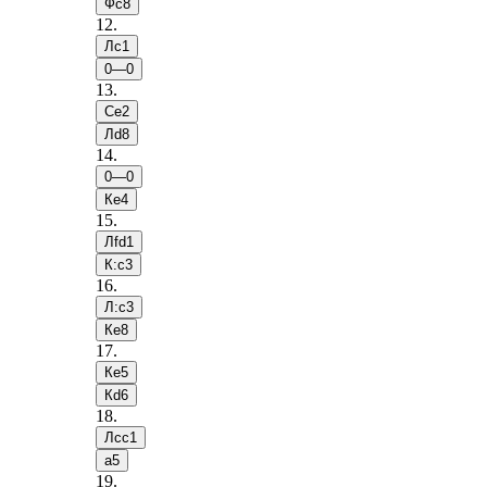
Фc8
12
.
Лc1
0—0
13
.
Сe2
Лd8
14
.
0—0
Кe4
15
.
Лfd1
К:c3
16
.
Л:c3
Кe8
17
.
Кe5
Кd6
18
.
Лcc1
a5
19
.