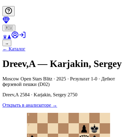
🇷🇺
♛
♟
→
←
Каталог
Dreev,A — Karjakin, Sergey
Moscow Open Stars Blitz · 2025 · Результат 1-0 · Дебют
ферзевой пешки (D02)
Dreev,A
2584
·
Karjakin, Sergey
2750
Открыть в анализаторе
→
8
7
6