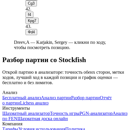
Сg3
42
.
f4
Крg7
43
.
Фd4
Dreev,A — Karjakin, Sergey — кликни по ходу,
чтобы посмотреть позицию.
Разбор партии со Stockfish
Открой партию в анализаторе: точность обеих сторон, метки
ходов, лучший ход в каждой позиции и график оценки —
бесплатно и без лимитов.
Анализ
Бесплатный анализ
Анализ партии
Разбор партии
Отчёт
о партии
Lichess анализ
Инструменты
Шахматный анализатор
Точность игры
PGN-анализатор
Анализ
по FEN
Шахматная доска онлайн
Компания
Тарифы
Условия использования
Политика