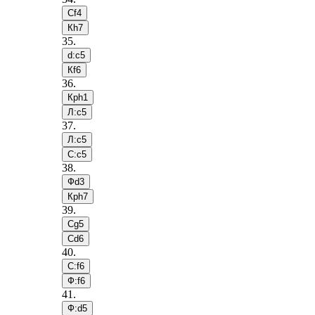
Сf4
Кh7
35
.
d:c5
Кf6
36
.
Крh1
Л:c5
37
.
Л:c5
С:c5
38
.
Фd3
Крh7
39
.
Сg5
Сd6
40
.
С:f6
Ф:f6
41
.
Ф:d5