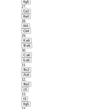
Кg5
27
.
Сe2
Кe4
28
.
Кf4
Сb4
29
.
К:e6
Ф:e6
30
.
С:a6
b:a6
31
.
Фc2
Лc8
32
.
Фe2
c5
33
.
f3
Кg5
34
.