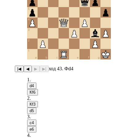
5
4
3
2
1
a
b
c
d
e
f
g
h
ход 43. Фd4
|◀
◀
▶
▶|
1
.
d4
Кf6
2
.
Кf3
d5
3
.
c4
e6
4
.