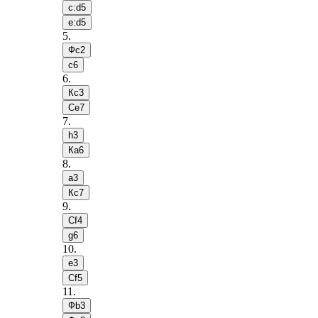
c:d5
e:d5
5
.
Фc2
c6
6
.
Кc3
Сe7
7
.
h3
Кa6
8
.
a3
Кc7
9
.
Сf4
g6
10
.
e3
Сf5
11
.
Фb3