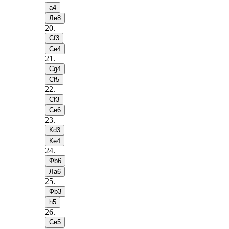
a4
Лe8
20
.
Сf3
Сe4
21
.
Сg4
Сf5
22
.
Сf3
Сe6
23
.
Кd3
Кe4
24
.
Фb6
Лa6
25
.
Фb3
h5
26
.
Сe5