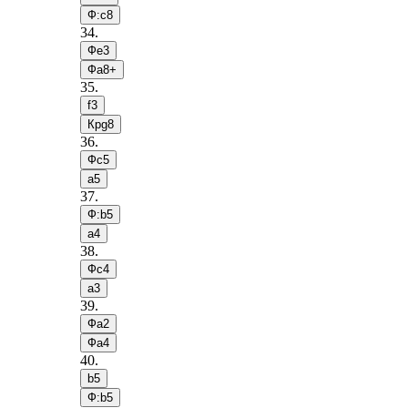
Ф:c8
34
.
Фe3
Фa8+
35
.
f3
Крg8
36
.
Фc5
a5
37
.
Ф:b5
a4
38
.
Фc4
a3
39
.
Фa2
Фa4
40
.
b5
Ф:b5