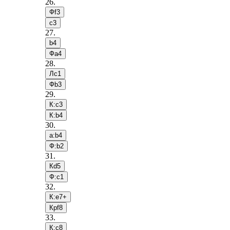
26
.
Фf3
c3
27
.
b4
Фa4
28
.
Лc1
Фb3
29
.
К:c3
К:b4
30
.
a:b4
Ф:b2
31
.
Кd5
Ф:c1
32
.
К:e7+
Крf8
33
.
К:c8