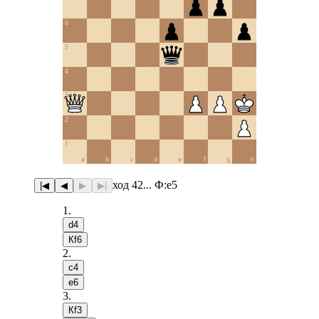
6
5
4
3
2
1
a
b
c
d
e
f
g
h
ход 42... Ф:e5
|◀
◀
▶
▶|
1
.
d4
Кf6
2
.
c4
e6
3
.
Кf3