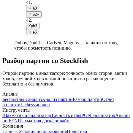
41
.
Ф:a3
Ф:e2+
42
.
Крh3
Ф:e5
Dubov,Daniil — Carlsen, Magnus — кликни по ходу,
чтобы посмотреть позицию.
Разбор партии со Stockfish
Открой партию в анализаторе: точность обеих сторон, метки
ходов, лучший ход в каждой позиции и график оценки —
бесплатно и без лимитов.
Анализ
Бесплатный анализ
Анализ партии
Разбор партии
Отчёт
о партии
Lichess анализ
Инструменты
Шахматный анализатор
Точность игры
PGN-анализатор
Анализ
по FEN
Шахматная доска онлайн
Компания
Тарифы
Условия использования
Политика