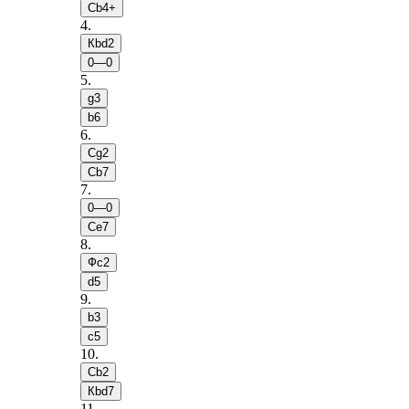
Сb4+
4
.
Кbd2
0—0
5
.
g3
b6
6
.
Сg2
Сb7
7
.
0—0
Сe7
8
.
Фc2
d5
9
.
b3
c5
10
.
Сb2
Кbd7
11
.