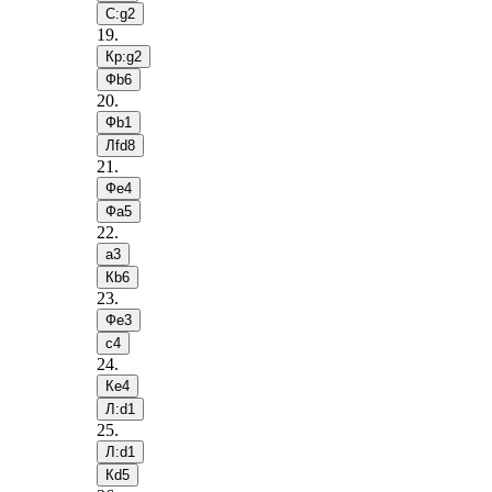
С:g2
19
.
Кр:g2
Фb6
20
.
Фb1
Лfd8
21
.
Фe4
Фa5
22
.
a3
Кb6
23
.
Фe3
c4
24
.
Кe4
Л:d1
25
.
Л:d1
Кd5