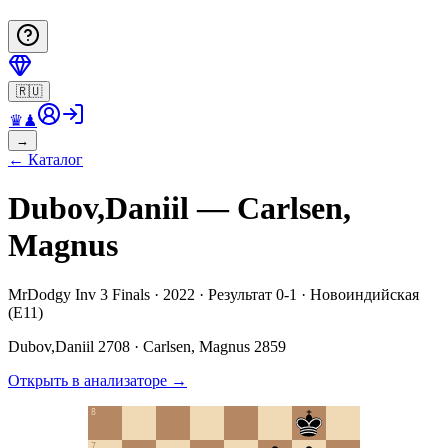
🇷🇺
♛
♟
→
←
Каталог
Dubov,Daniil — Carlsen,
Magnus
MrDodgy Inv 3 Finals · 2022 · Результат 0-1 · Новоиндийская
(E11)
Dubov,Daniil
2708
·
Carlsen, Magnus
2859
Открыть в анализаторе
→
8
7