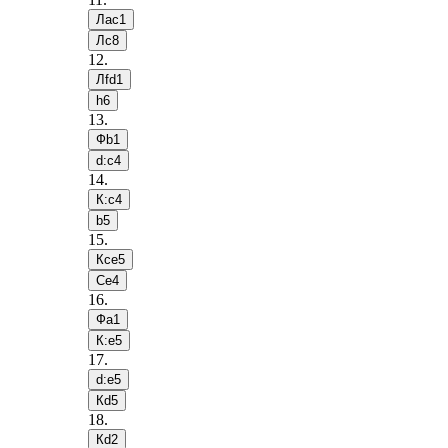
Лac1
Лc8
12
.
Лfd1
h6
13
.
Фb1
d:c4
14
.
К:c4
b5
15
.
Кce5
Сe4
16
.
Фa1
К:e5
17
.
d:e5
Кd5
18
.
Кd2