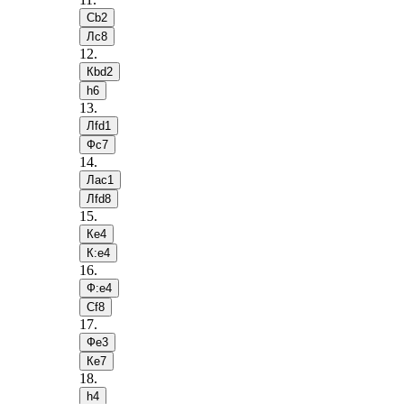
Сb2
Лc8
12
.
Кbd2
h6
13
.
Лfd1
Фc7
14
.
Лac1
Лfd8
15
.
Кe4
К:e4
16
.
Ф:e4
Сf8
17
.
Фe3
Кe7
18
.
h4