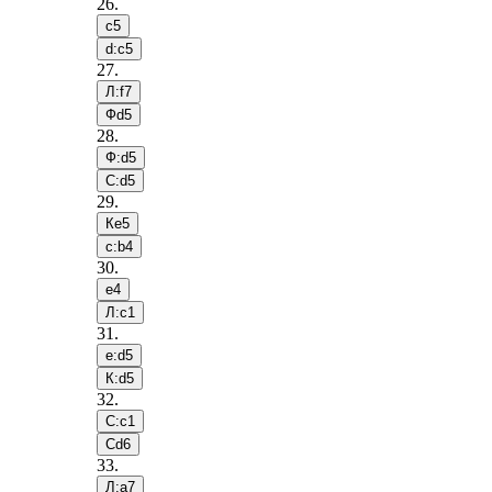
26
.
c5
d:c5
27
.
Л:f7
Фd5
28
.
Ф:d5
С:d5
29
.
Кe5
c:b4
30
.
e4
Л:c1
31
.
e:d5
К:d5
32
.
С:c1
Сd6
33
.
Л:a7