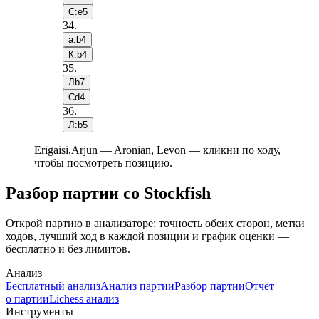
С:e5
34
.
a:b4
К:b4
35
.
Лb7
Сd4
36
.
Л:b5
Erigaisi,Arjun — Aronian, Levon — кликни по ходу,
чтобы посмотреть позицию.
Разбор партии со Stockfish
Открой партию в анализаторе: точность обеих сторон, метки
ходов, лучший ход в каждой позиции и график оценки —
бесплатно и без лимитов.
Анализ
Бесплатный анализ
Анализ партии
Разбор партии
Отчёт
о партии
Lichess анализ
Инструменты