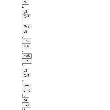
b6
4
.
g3
Сa6
5
.
Фc2
c5
6
.
Сg2
Кc6
7
.
d:c5
С:c5
8
.
a3
Сb7
9
.
0—0
0—0
10
.
b4
Сe7
11
.