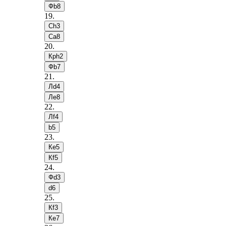
Фb8
19
.
Сh3
Сa8
20
.
Крh2
Фb7
21
.
Лd4
Лe8
22
.
Лf4
b5
23
.
Кe5
Кf5
24
.
Фd3
d6
25
.
Кf3
Кe7