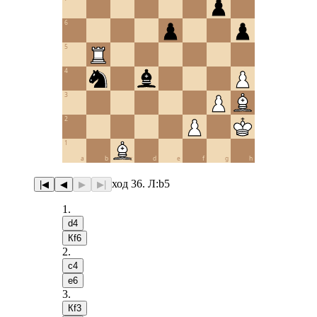
6
5
4
3
2
1
a
b
c
d
e
f
g
h
ход 36. Л:b5
|◀
◀
▶
▶|
1
.
d4
Кf6
2
.
c4
e6
3
.
Кf3