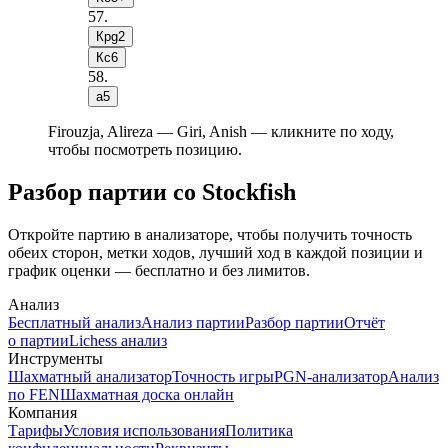
57
.
Крg2
Кc6
58
.
a5
Firouzja, Alireza — Giri, Anish — кликните по ходу,
чтобы посмотреть позицию.
Разбор партии со Stockfish
Откройте партию в анализаторе, чтобы получить точность
обеих сторон, метки ходов, лучший ход в каждой позиции и
график оценки — бесплатно и без лимитов.
Анализ
Бесплатный анализ
Анализ партии
Разбор партии
Отчёт
о партии
Lichess анализ
Инструменты
Шахматный анализатор
Точность игры
PGN-анализатор
Анализ
по FEN
Шахматная доска онлайн
Компания
Тарифы
Условия использования
Политика