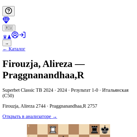
🇷🇺
♛
♟
→
←
Каталог
Firouzja, Alireza —
Praggnanandhaa,R
Superbet Classic TB 2024 · 2024 · Результат 1-0 · Итальянская
(C50)
Firouzja, Alireza
2744
·
Praggnanandhaa,R
2757
Открыть в анализаторе
→
8
7