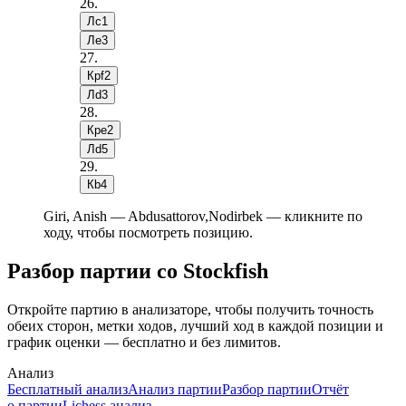
26
.
Лc1
Лe3
27
.
Крf2
Лd3
28
.
Крe2
Лd5
29
.
Кb4
Giri, Anish — Abdusattorov,Nodirbek — кликните по
ходу, чтобы посмотреть позицию.
Разбор партии со Stockfish
Откройте партию в анализаторе, чтобы получить точность
обеих сторон, метки ходов, лучший ход в каждой позиции и
график оценки — бесплатно и без лимитов.
Анализ
Бесплатный анализ
Анализ партии
Разбор партии
Отчёт
о партии
Lichess анализ