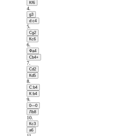
Кf6
4
.
g3
d:c4
5
.
Сg2
Кc6
6
.
Фa4
Сb4+
7
.
Сd2
Кd5
8
.
С:b4
К:b4
9
.
0—0
Лb8
10
.
Кc3
a6
11
.