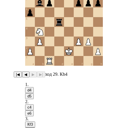
6
5
4
3
2
1
a
b
c
d
e
f
g
h
ход 29. Кb4
|◀
◀
▶
▶|
1
.
d4
d5
2
.
c4
e6
3
.
Кf3