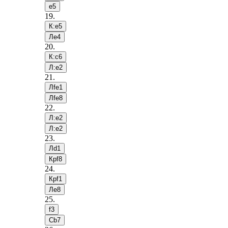
e5
19
.
К:e5
Лe4
20
.
К:c6
Л:e2
21
.
Лfe1
Лfe8
22
.
Л:e2
Л:e2
23
.
Лd1
Крf8
24
.
Крf1
Лe8
25
.
f3
Сb7