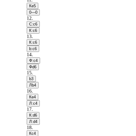
Кe5
0—0
12
.
С:c6
К:c6
13
.
К:c6
b:c6
14
.
Ф:c4
Фd6
15
.
b3
Лb4
16
.
Кe4
Л:c4
17
.
К:d6
Л:d4
18
.
Кc4