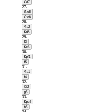
Сd7
27
.
Л:e8
С:e8
28
.
Фa2
Кd8
29
.
f3
Кe6
30
.
Крf1
f5
31
.
Фa1
f4
32
.
Сf2
g5
33
.
Крe2
h5
34
.