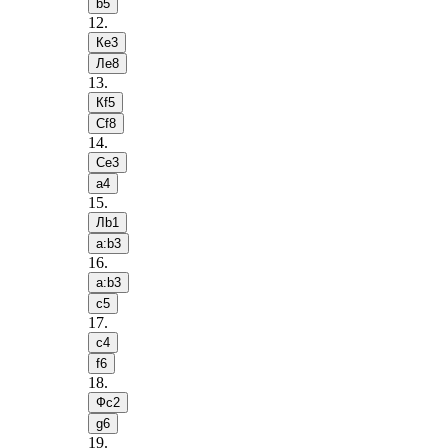
b5
12
.
Кe3
Лe8
13
.
Кf5
Сf8
14
.
Сe3
a4
15
.
Лb1
a:b3
16
.
a:b3
c5
17
.
c4
f6
18
.
Фc2
g6
19
.