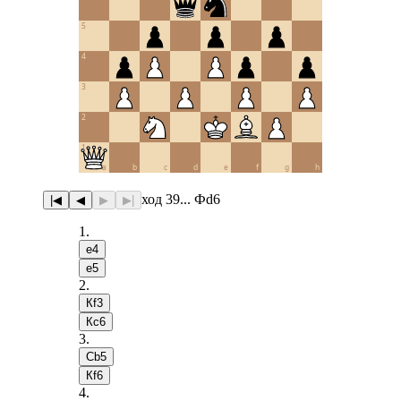
5
4
3
2
1
a
b
c
d
e
f
g
h
ход 39... Фd6
|◀
◀
▶
▶|
1
.
e4
e5
2
.
Кf3
Кc6
3
.
Сb5
Кf6
4
.