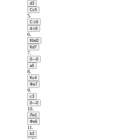
d3
Сc5
5
.
С:c6
d:c6
6
.
Кbd2
Кd7
7
.
0—0
a5
8
.
Кc4
Фe7
9
.
c3
0—0
10
.
Лe1
Фe6
11
.
b3