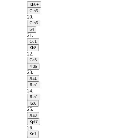
Кh6+
С:h6
20
.
С:h6
b4
21
.
Сc1
Кb8
22
.
Сe3
Фd6
23
.
Лa1
Л:a1
24
.
Л:a1
Кc6
25
.
Лa8
Крf7
26
.
Кe1