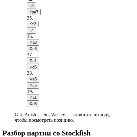
h3
Крe7
35
.
Кc2
h4
36
.
Фa8
Фc6
37
.
Фa1
Фd6
38
.
Фa8
Фc6
39
.
Фa1
Фd6
Giri, Anish — So, Wesley — кликните по ходу,
чтобы посмотреть позицию.
Разбор партии со Stockfish