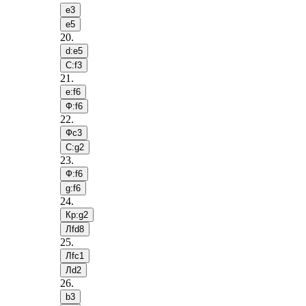
e3
e5
20
.
d:e5
С:f3
21
.
e:f6
Ф:f6
22
.
Фc3
С:g2
23
.
Ф:f6
g:f6
24
.
Кр:g2
Лfd8
25
.
Лfc1
Лd2
26
.
b3