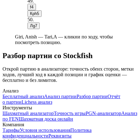
49
.
f4
Крh5
50
.
Лg7
Giri, Anish — Tari,A — кликни по ходу, чтобы
посмотреть позицию.
Разбор партии со Stockfish
Открой партию в анализаторе: точность обеих сторон, метки
ходов, лучший ход в каждой позиции и график оценки —
бесплатно и без лимитов.
Анализ
Бесплатный анализ
Анализ партии
Разбор партии
Отчёт
о партии
Lichess анализ
Инструменты
Шахматный анализатор
Точность игры
PGN-анализатор
Анализ
по FEN
Шахматная доска онлайн
Компания
Тарифы
Условия использования
Политика
конфиденциальности
Реквизиты