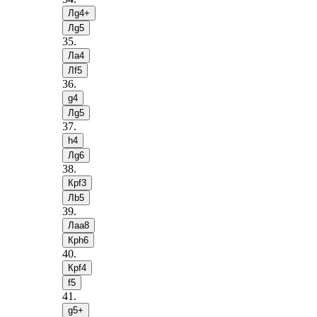
Лg4+
Лg5
35
.
Лa4
Лf5
36
.
g4
Лg5
37
.
h4
Лg6
38
.
Крf3
Лb5
39
.
Лaa8
Крh6
40
.
Крf4
f5
41
.
g5+