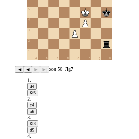
5
4
3
2
1
a
b
c
d
e
f
g
h
ход 50. Лg7
|◀
◀
▶
▶|
1
.
d4
Кf6
2
.
c4
e6
3
.
Кf3
d5
4
.