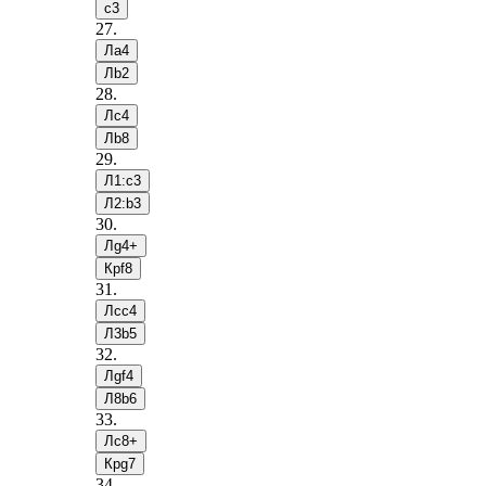
c3
27
.
Лa4
Лb2
28
.
Лc4
Лb8
29
.
Л1:c3
Л2:b3
30
.
Лg4+
Крf8
31
.
Лcc4
Л3b5
32
.
Лgf4
Л8b6
33
.
Лc8+
Крg7
34
.