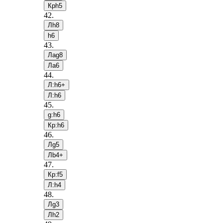
Крh5
42
.
Лh8
h6
43
.
Лag8
Лa6
44
.
Л:h6+
Л:h6
45
.
g:h6
Кр:h6
46
.
Лg5
Лb4+
47
.
Кр:f5
Л:h4
48
.
Лg3
Лh2