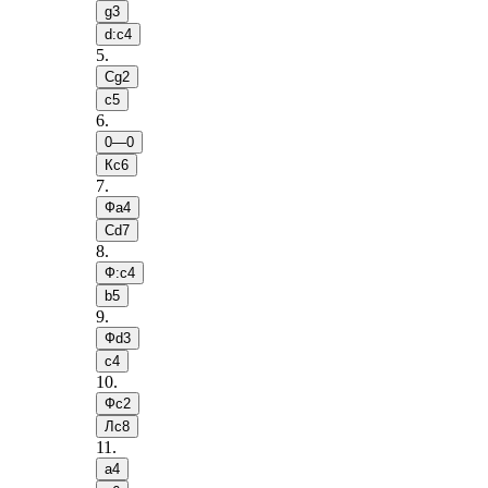
g3
d:c4
5
.
Сg2
c5
6
.
0—0
Кc6
7
.
Фa4
Сd7
8
.
Ф:c4
b5
9
.
Фd3
c4
10
.
Фc2
Лc8
11
.
a4