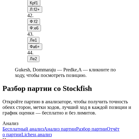
Крf1
Л:f2+
42
.
Ф:f2
Ф:e6
43
.
Лe1
Фa6+
44
.
Лe2
Gukesh, Dommaraju — Predke,A — кликните по
ходу, чтобы посмотреть позицию.
Разбор партии со Stockfish
Откройте партию в анализаторе, чтобы получить точность
обеих сторон, метки ходов, лучший ход в каждой позиции и
график оценки — бесплатно и без лимитов.
Анализ
Бесплатный анализ
Анализ партии
Разбор партии
Отчёт
о партии
Lichess анализ