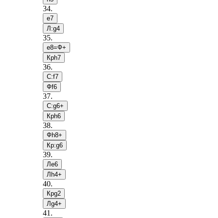
34
.
e7
Л:g4
35
.
e8=Ф+
Крh7
36
.
С:f7
Фf6
37
.
С:g6+
Крh6
38
.
Фh8+
Кр:g6
39
.
Лe6
Лh4+
40
.
Крg2
Лg4+
41
.