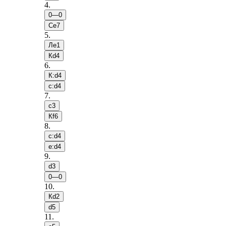
4
.
0—0
Сe7
5
.
Лe1
Кd4
6
.
К:d4
c:d4
7
.
c3
Кf6
8
.
c:d4
e:d4
9
.
d3
0—0
10
.
Кd2
d5
11
.