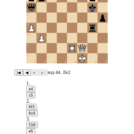
6
5
4
3
2
1
a
b
c
d
e
f
g
h
ход 44. Лe2
|◀
◀
▶
▶|
1
.
e4
c5
2
.
Кf3
Кc6
3
.
Сb5
e5