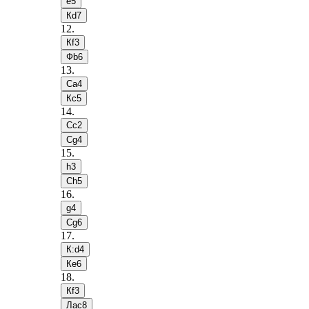
e5
Кd7
12
.
Кf3
Фb6
13
.
Сa4
Кc5
14
.
Сc2
Сg4
15
.
h3
Сh5
16
.
g4
Сg6
17
.
К:d4
Кe6
18
.
Кf3
Лac8