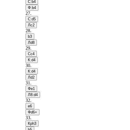
С:b4
Ф:b4
27
.
С:d5
Лc2
28
.
b3
Лd8
29
.
Сc4
К:d4
30
.
К:d4
Лd2
31
.
Фe1
Л8:d4
32
.
e6
Фd6+
33
.
Крh3
h5