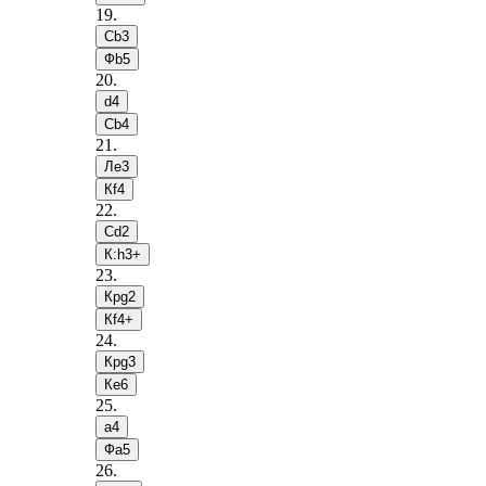
19
.
Сb3
Фb5
20
.
d4
Сb4
21
.
Лe3
Кf4
22
.
Сd2
К:h3+
23
.
Крg2
Кf4+
24
.
Крg3
Кe6
25
.
a4
Фa5
26
.