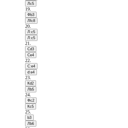
Лc5
19
.
Фb3
Лfc8
20
.
Л:c5
Л:c5
21
.
Сd3
Сe4
22
.
С:e4
d:e4
23
.
Кd2
Лb5
24
.
Фc2
Кc5
25
.
b3
Лb6