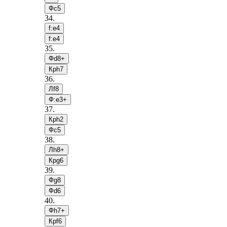
Фc5
34
.
f:e4
f:e4
35
.
Фd8+
Крh7
36
.
Лf8
Ф:e3+
37
.
Крh2
Фc5
38
.
Лh8+
Крg6
39
.
Фg8
Фd6
40
.
Фh7+
Крf6