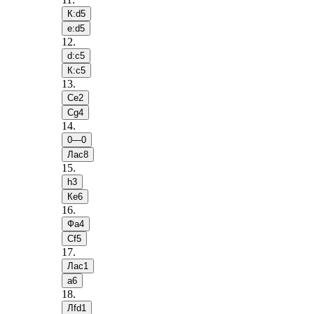
К:d5
e:d5
12
.
d:c5
К:c5
13
.
Сe2
Сg4
14
.
0—0
Лac8
15
.
h3
Кe6
16
.
Фa4
Сf5
17
.
Лac1
a6
18
.
Лfd1