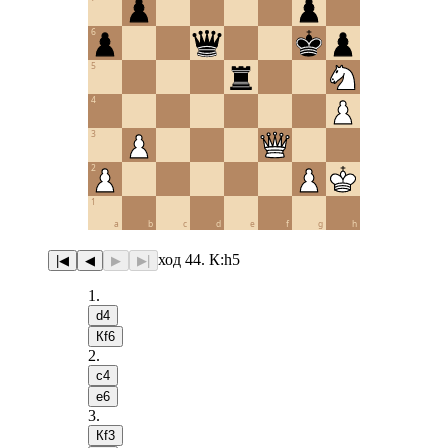
6
5
4
3
2
1
a
b
c
d
e
f
g
h
ход 44. К:h5
|◀
◀
▶
▶|
1
.
d4
Кf6
2
.
c4
e6
3
.
Кf3