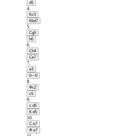
d5
4
.
Кc3
Кbd7
5
.
Сg5
h6
6
.
Сh4
Сe7
7
.
e3
0—0
8
.
Фc2
c5
9
.
c:d5
К:d5
10
.
С:e7
Ф:e7
11
.