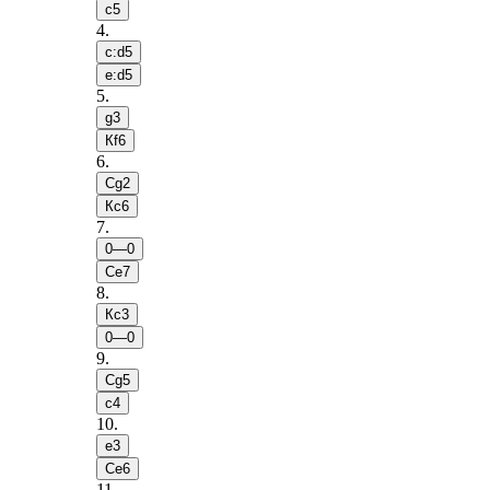
c5
4
.
c:d5
e:d5
5
.
g3
Кf6
6
.
Сg2
Кc6
7
.
0—0
Сe7
8
.
Кc3
0—0
9
.
Сg5
c4
10
.
e3
Сe6
11
.