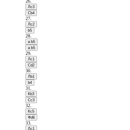
26
.
Лc3
Сb4
27
.
Лc2
b5
28
.
a:b5
a:b5
29
.
Лc1
Сd2
30
.
Лb1
b4
31
.
Кb3
Сc3
32
.
Кc5
Фd6
33
.
Лc1