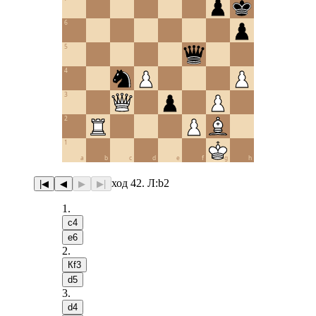
6
5
4
3
2
1
a
b
c
d
e
f
g
h
ход 42. Л:b2
|◀
◀
▶
▶|
1
.
c4
e6
2
.
Кf3
d5
3
.
d4