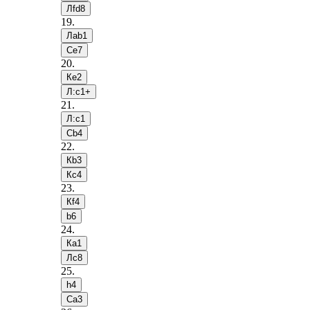
Лfd8
19
.
Лab1
Сe7
20
.
Кe2
Л:c1+
21
.
Л:c1
Сb4
22
.
Кb3
Кc4
23
.
Кf4
b6
24
.
Кa1
Лc8
25
.
h4
Сa3