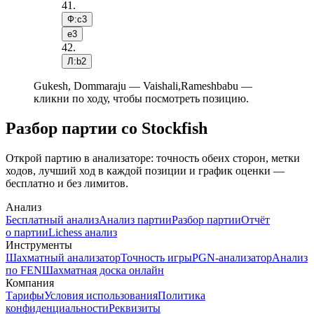
41
.
Ф:c3
e3
42
.
Л:b2
Gukesh, Dommaraju — Vaishali,Rameshbabu —
кликни по ходу, чтобы посмотреть позицию.
Разбор партии со Stockfish
Открой партию в анализаторе: точность обеих сторон, метки
ходов, лучший ход в каждой позиции и график оценки —
бесплатно и без лимитов.
Анализ
Бесплатный анализ
Анализ партии
Разбор партии
Отчёт
о партии
Lichess анализ
Инструменты
Шахматный анализатор
Точность игры
PGN-анализатор
Анализ
по FEN
Шахматная доска онлайн
Компания
Тарифы
Условия использования
Политика
конфиденциальности
Реквизиты