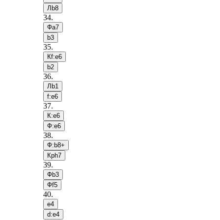
Лb8
34
.
Фa7
b3
35
.
Кf:e6
b2
36
.
Лb1
f:e6
37
.
К:e6
Ф:e6
38
.
Ф:b8+
Крh7
39
.
Фb3
Фf5
40
.
e4
d:e4