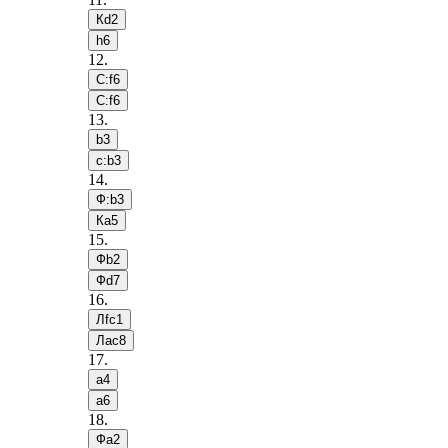
Кd2
h6
12
.
С:f6
С:f6
13
.
b3
c:b3
14
.
Ф:b3
Кa5
15
.
Фb2
Фd7
16
.
Лfc1
Лac8
17
.
a4
a6
18
.
Фa2