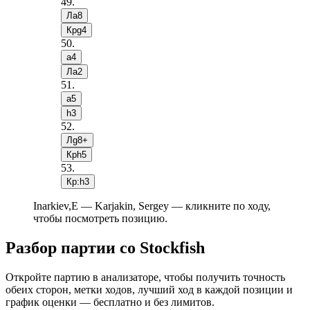
49
.
Лa8
Крg4
50
.
a4
Лa2
51
.
a5
h3
52
.
Лg8+
Крh5
53
.
Кр:h3
Inarkiev,E — Karjakin, Sergey — кликните по ходу,
чтобы посмотреть позицию.
Разбор партии со Stockfish
Откройте партию в анализаторе, чтобы получить точность
обеих сторон, метки ходов, лучший ход в каждой позиции и
график оценки — бесплатно и без лимитов.