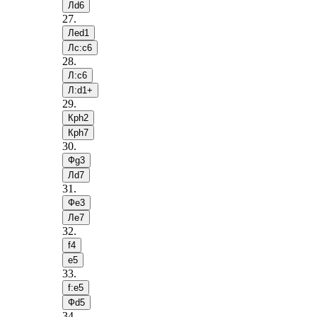
Лd6
27
.
Лed1
Лc:c6
28
.
Л:c6
Л:d1+
29
.
Крh2
Крh7
30
.
Фg3
Лd7
31
.
Фe3
Лe7
32
.
f4
e5
33
.
f:e5
Фd5
34
.