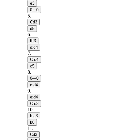
e3
0—0
5
.
Сd3
d5
6
.
Кf3
d:c4
7
.
С:c4
c5
8
.
0—0
c:d4
9
.
e:d4
С:c3
10
.
b:c3
b6
11
.
Сd3