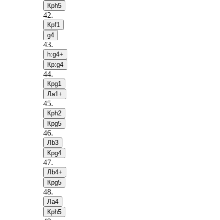
Крh5
42
.
Крf1
g4
43
.
h:g4+
Кр:g4
44
.
Крg1
Лa1+
45
.
Крh2
Крg5
46
.
Лb3
Крg4
47
.
Лb4+
Крg5
48
.
Лa4
Крh5