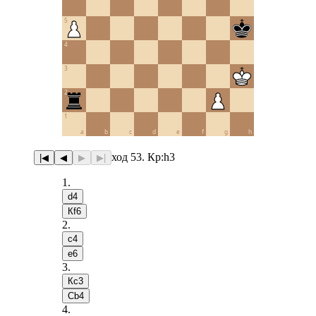
5
4
3
2
1
a
b
c
d
e
f
g
h
ход 53. Кр:h3
|◀
◀
▶
▶|
1
.
d4
Кf6
2
.
c4
e6
3
.
Кc3
Сb4
4
.