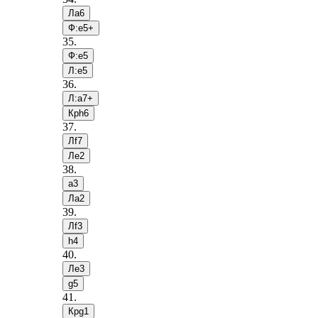
Лa6
Ф:e5+
35
.
Ф:e5
Л:e5
36
.
Л:a7+
Крh6
37
.
Лf7
Лe2
38
.
a3
Лa2
39
.
Лf3
h4
40
.
Лe3
g5
41
.
Крg1