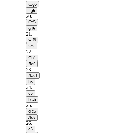
С:g6
f:g6
20
.
С:f6
g:f6
21
.
Ф:f6
Фf7
22
.
Фh4
Лd6
23
.
Лac1
h5
24
.
c5
b:c5
25
.
d:c5
Лd5
26
.
c6