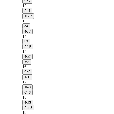
Сb7
12
.
Лe1
Кbd7
13
.
c4
Фc7
14
.
h3
Лfd8
15
.
Фe2
Кf8
16
.
Сg5
Кg6
17
.
Фe3
С:f3
18
.
Ф:f3
Лac8
19
.