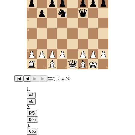
6
5
4
3
2
1
a
b
c
d
e
f
g
h
ход 13... b6
|◀
◀
▶
▶|
1
.
e4
e5
2
.
Кf3
Кc6
3
.
Сb5