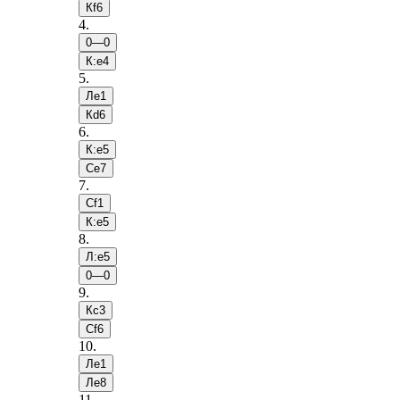
Кf6
4
.
0—0
К:e4
5
.
Лe1
Кd6
6
.
К:e5
Сe7
7
.
Сf1
К:e5
8
.
Л:e5
0—0
9
.
Кc3
Сf6
10
.
Лe1
Лe8
11
.