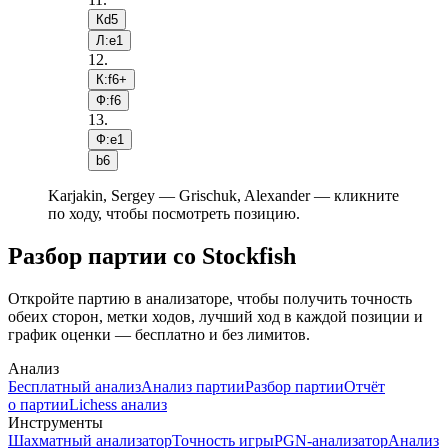
Кd5
Л:e1
12
.
К:f6+
Ф:f6
13
.
Ф:e1
b6
Karjakin, Sergey — Grischuk, Alexander — кликните
по ходу, чтобы посмотреть позицию.
Разбор партии со Stockfish
Откройте партию в анализаторе, чтобы получить точность
обеих сторон, метки ходов, лучший ход в каждой позиции и
график оценки — бесплатно и без лимитов.
Анализ
Бесплатный анализ
Анализ партии
Разбор партии
Отчёт
о партии
Lichess анализ
Инструменты
Шахматный анализатор
Точность игры
PGN-анализатор
Анализ