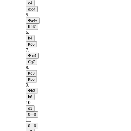
c4
d:c4
5
.
Фa4+
Кfd7
6
.
h4
Кc6
7
.
Ф:c4
Сg7
8
.
Кc3
Кb6
9
.
Фb3
h6
10
.
d3
0—0
11
.
0—0