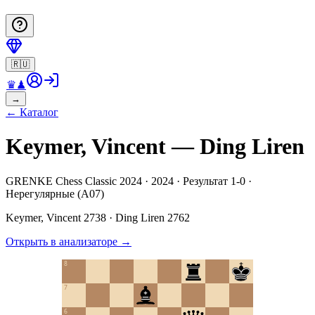
🇷🇺
♛
♟
→
←
Каталог
Keymer, Vincent — Ding Liren
GRENKE Chess Classic 2024 · 2024 · Результат 1-0 ·
Нерегулярные (A07)
Keymer, Vincent
2738
·
Ding Liren
2762
Открыть в анализаторе
→
8
7
6