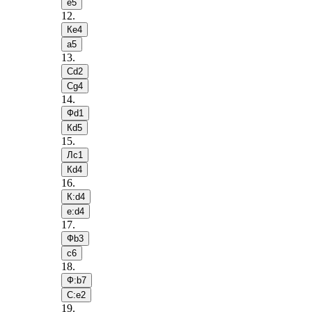
e5
12
.
Кe4
a5
13
.
Сd2
Сg4
14
.
Фd1
Кd5
15
.
Лc1
Кd4
16
.
К:d4
e:d4
17
.
Фb3
c6
18
.
Ф:b7
С:e2
19
.