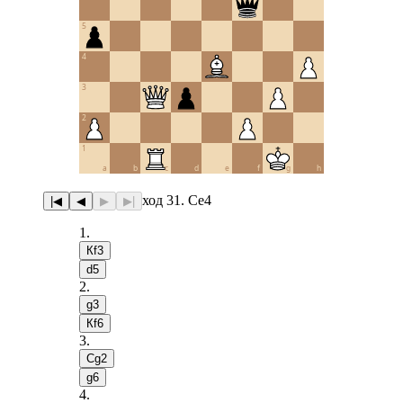
5
4
3
2
1
a
b
c
d
e
f
g
h
ход 31. Сe4
|◀
◀
▶
▶|
1
.
Кf3
d5
2
.
g3
Кf6
3
.
Сg2
g6
4
.