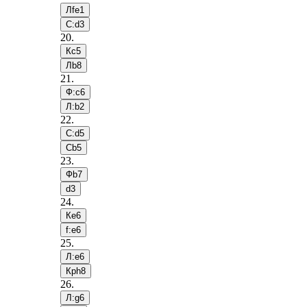
Лfe1
С:d3
20
.
Кc5
Лb8
21
.
Ф:c6
Л:b2
22
.
С:d5
Сb5
23
.
Фb7
d3
24
.
Кe6
f:e6
25
.
Л:e6
Крh8
26
.
Л:g6