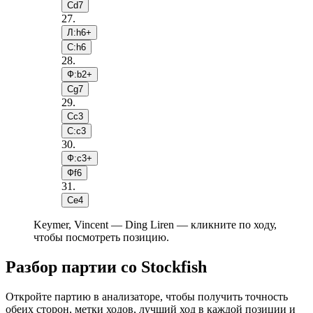
Сd7
27
.
Л:h6+
С:h6
28
.
Ф:b2+
Сg7
29
.
Сc3
С:c3
30
.
Ф:c3+
Фf6
31
.
Сe4
Keymer, Vincent — Ding Liren — кликните по ходу,
чтобы посмотреть позицию.
Разбор партии со Stockfish
Откройте партию в анализаторе, чтобы получить точность
обеих сторон, метки ходов, лучший ход в каждой позиции и