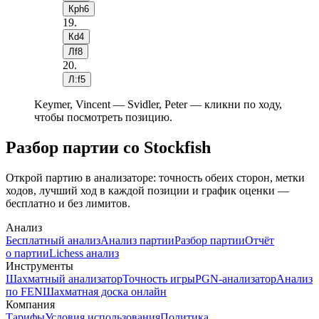
Крh6
19
.
Кd4
Лf8
20
.
Л:f5
Keymer, Vincent — Svidler, Peter — кликни по ходу,
чтобы посмотреть позицию.
Разбор партии со Stockfish
Открой партию в анализаторе: точность обеих сторон, метки
ходов, лучший ход в каждой позиции и график оценки —
бесплатно и без лимитов.
Анализ
Бесплатный анализ
Анализ партии
Разбор партии
Отчёт
о партии
Lichess анализ
Инструменты
Шахматный анализатор
Точность игры
PGN-анализатор
Анализ
по FEN
Шахматная доска онлайн
Компания
Тарифы
Условия использования
Политика