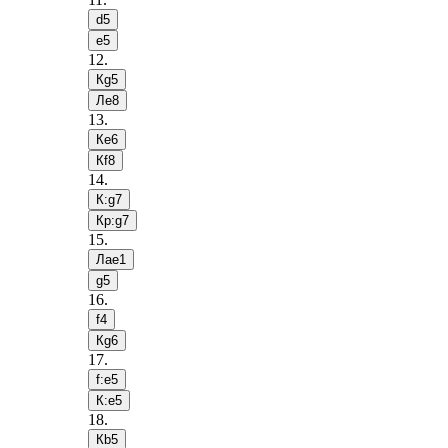
d5
e5
12
.
Кg5
Лe8
13
.
Кe6
Кf8
14
.
К:g7
Кр:g7
15
.
Лae1
g5
16
.
f4
Кg6
17
.
f:e5
К:e5
18
.
Кb5