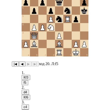
6
5
4
3
2
1
a
b
c
d
e
f
g
h
ход 20. Л:f5
|◀
◀
▶
▶|
1
.
Кf3
f5
2
.
d4
Кf6
3
.
c4