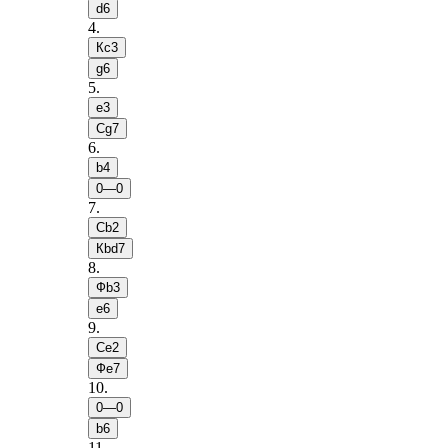
d6
4
.
Кc3
g6
5
.
e3
Сg7
6
.
b4
0—0
7
.
Сb2
Кbd7
8
.
Фb3
e6
9
.
Сe2
Фe7
10
.
0—0
b6
11
.