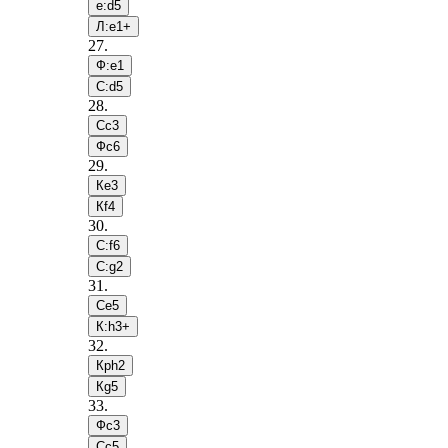
e:d5
Л:e1+
27
.
Ф:e1
С:d5
28
.
Сc3
Фc6
29
.
Кe3
Кf4
30
.
С:f6
С:g2
31
.
Сe5
К:h3+
32
.
Крh2
Кg5
33
.
Фc3
Сc5