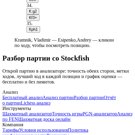
34
.
К:g2
Кf3+
35
.
Крh1
Kramnik, Vladimir — Esipenko,Andrey — кликни
по ходу, чтобы посмотреть позицию.
Разбор партии со Stockfish
Открой партию в анализаторе: точность обеих сторон, метки
ходов, лучший ход в каждой позиции и график оценки —
бесплатно и без лимитов.
Анализ
Бесплатный анализ
Анализ партии
Разбор партии
Отчёт
о партии
Lichess анализ
Инструменты
Шахматный анализатор
Точность игры
PGN-анализатор
Анализ
по FEN
Шахматная доска онлайн
Компания
Тарифы
Условия использования
Политика