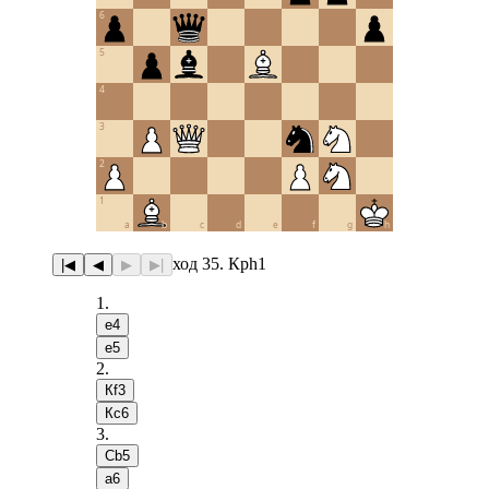
6
5
4
3
2
1
a
b
c
d
e
f
g
h
ход 35. Крh1
|◀
◀
▶
▶|
1
.
e4
e5
2
.
Кf3
Кc6
3
.
Сb5
a6