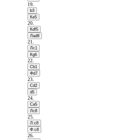
19
.
b3
Кe5
20
.
Кdf5
Лad8
21
.
Лc1
Кg6
22
.
Сb1
Фd7
23
.
Сd2
d5
24
.
Сa5
Лc8
25
.
Л:c8
Ф:c8
26
.