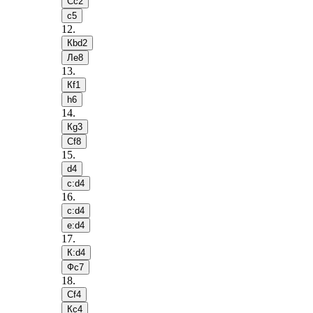
Сc2
c5
12
.
Кbd2
Лe8
13
.
Кf1
h6
14
.
Кg3
Сf8
15
.
d4
c:d4
16
.
c:d4
e:d4
17
.
К:d4
Фc7
18
.
Сf4
Кc4