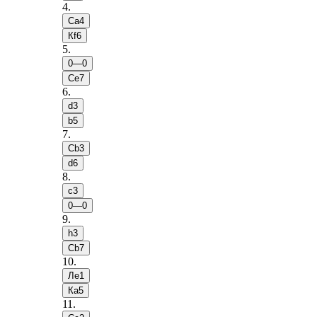
4
.
Сa4
Кf6
5
.
0—0
Сe7
6
.
d3
b5
7
.
Сb3
d6
8
.
c3
0—0
9
.
h3
Сb7
10
.
Лe1
Кa5
11
.