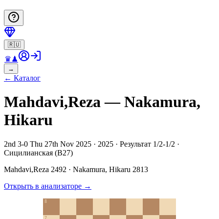
🇷🇺
♛
♟
→
←
Каталог
Mahdavi,Reza — Nakamura,
Hikaru
2nd 3-0 Thu 27th Nov 2025 · 2025 · Результат 1/2-1/2 ·
Сицилианская (B27)
Mahdavi,Reza
2492
·
Nakamura, Hikaru
2813
Открыть в анализаторе
→
8
7