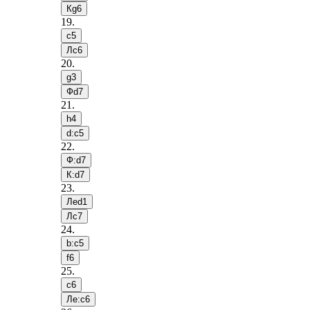
Кg6
19
.
c5
Лc6
20
.
g3
Фd7
21
.
h4
d:c5
22
.
Ф:d7
К:d7
23
.
Лed1
Лc7
24
.
b:c5
f6
25
.
c6
Лe:c6