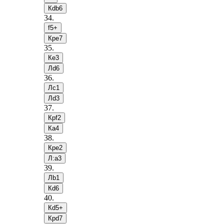
Кdb6
34
.
f5+
Крe7
35
.
Кe3
Лd6
36
.
Лc1
Лd3
37
.
Крf2
Кa4
38
.
Крe2
Л:a3
39
.
Лb1
Кd6
40
.
Кd5+
Крd7