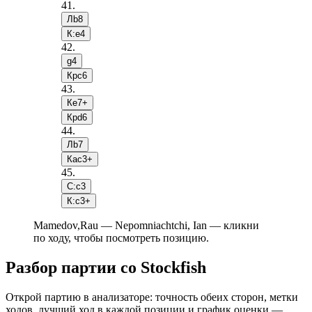
41
.
Лb8
К:e4
42
.
g4
Крc6
43
.
Кe7+
Крd6
44
.
Лb7
Кac3+
45
.
С:c3
К:c3+
Mamedov,Rau — Nepomniachtchi, Ian — кликни
по ходу, чтобы посмотреть позицию.
Разбор партии со Stockfish
Открой партию в анализаторе: точность обеих сторон, метки
ходов, лучший ход в каждой позиции и график оценки —