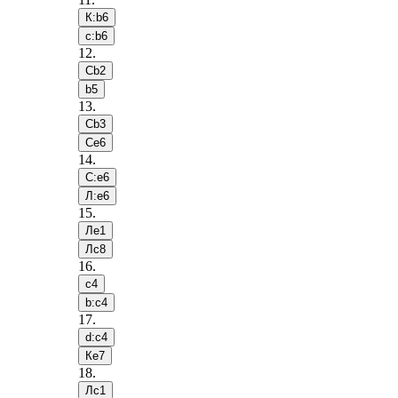
К:b6
c:b6
12
.
Сb2
b5
13
.
Сb3
Сe6
14
.
С:e6
Л:e6
15
.
Лe1
Лc8
16
.
c4
b:c4
17
.
d:c4
Кe7
18
.
Лc1