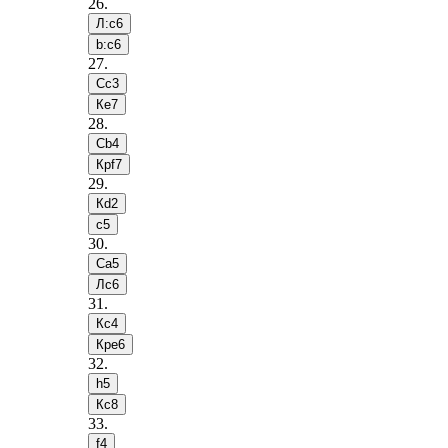
26
.
Л:c6
b:c6
27
.
Сc3
Кe7
28
.
Сb4
Крf7
29
.
Кd2
c5
30
.
Сa5
Лc6
31
.
Кc4
Крe6
32
.
h5
Кc8
33
.
f4