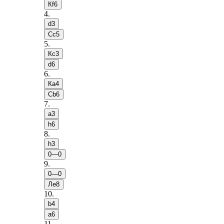
Кf6
4
.
d3
Сc5
5
.
Кc3
d6
6
.
Кa4
Сb6
7
.
a3
h6
8
.
h3
0—0
9
.
0—0
Лe8
10
.
b4
a6
11
.