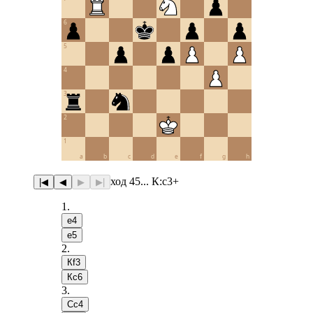
6
5
4
3
2
1
a
b
c
d
e
f
g
h
ход 45... К:c3+
|◀
◀
▶
▶|
1
.
e4
e5
2
.
Кf3
Кc6
3
.
Сc4