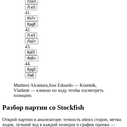
Л1e3
Л:e3
41
.
Кh7+
Крg8
42
.
Л:e3
Лa2+
43
.
Крf3
Фd5+
44
.
Крg3
Лa8
Martinez Alcantara,Jose Eduardo — Kramnik,
Vladimir — кликни по ходу, чтобы посмотреть
позицию.
Разбор партии со Stockfish
Открой партию в анализаторе: точность обеих сторон, метки
ходов, лучший ход в каждой позиции и график оценки —