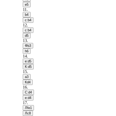
e5
11
.
b4
c:b4
12
.
c:b4
d5
13
.
Фb3
h6
14
.
e:d5
К:d5
15
.
a3
Кd4
16
.
С:d4
e:d4
17
.
Лfe1
Лc8