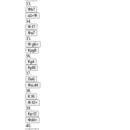
33
.
Фb7
a1=Ф
34
.
Ф:f7
Фa7
35
.
Ф:g6+
Крg8
36
.
Кg4
Крf8
37
.
Лe6
Фa:d4
38
.
К:f6
Ф:f2+
39
.
Кр:f2
Фd4+
40
.