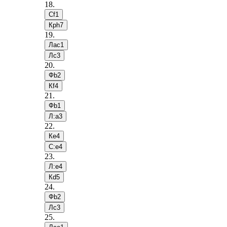
18
.
Сf1
Крh7
19
.
Лac1
Лc3
20
.
Фb2
Кf4
21
.
Фb1
Л:a3
22
.
Кe4
С:e4
23
.
Л:e4
Кd5
24
.
Фb2
Лc3
25
.