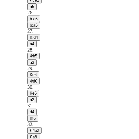
Лce1
a5
26
.
b:a5
b:a5
27
.
К:d4
a4
28
.
Фb5
a3
29
.
Кc6
Фd6
30
.
Кe5
a2
31
.
d4
Кf6
32
.
Л4e2
Лa8