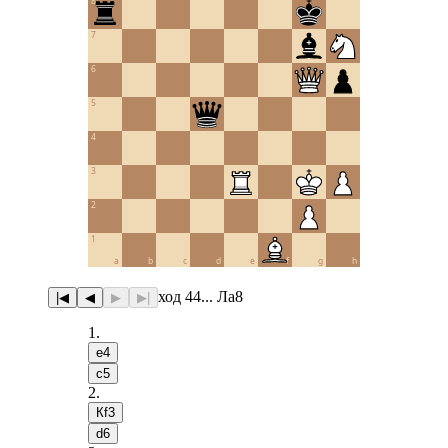
8
7
6
5
4
3
2
1
a
b
c
d
e
f
g
h
ход 44... Лa8
|◀
◀
▶
▶|
1
.
e4
c5
2
.
Кf3
d6