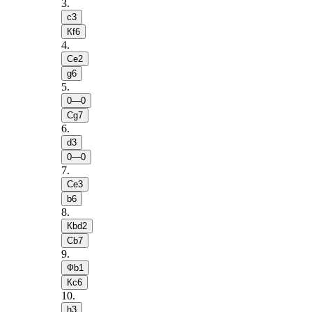
3
.
c3
Кf6
4
.
Сe2
g6
5
.
0—0
Сg7
6
.
d3
0—0
7
.
Сe3
b6
8
.
Кbd2
Сb7
9
.
Фb1
Кc6
10
.
h3