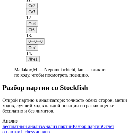
Сd2
Сe7
12
.
Фe3
Сf6
13
.
0—0—0
Фe7
14
.
Лhe1
Matlakov,M — Nepomniachtchi, Ian — кликни
по ходу, чтобы посмотреть позицию.
Разбор партии со Stockfish
Открой партию в анализаторе: точность обеих сторон, метки
ходов, лучший ход в каждой позиции и график оценки —
бесплатно и без лимитов.
Анализ
Бесплатный анализ
Анализ партии
Разбор партии
Отчёт
о партии
Lichess анализ