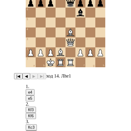
6
5
4
3
2
1
a
b
c
d
e
f
g
h
ход 14. Лhe1
|◀
◀
▶
▶|
1
.
e4
e5
2
.
Кf3
Кf6
3
.
Кc3