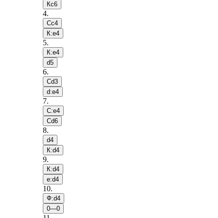
Кc6
4
.
Сc4
К:e4
5
.
К:e4
d5
6
.
Сd3
d:e4
7
.
С:e4
Сd6
8
.
d4
К:d4
9
.
К:d4
e:d4
10
.
Ф:d4
0—0
11
.