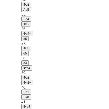
Фe2
Лa8
35
.
Лd4
Фf6
36
.
Фe4+
c6
37
.
Фd3
d5
38
.
c3
Ф:h4
39
.
Фe2
Фh1+
40
.
Лd1
Лe8
41
.
Ф:e8