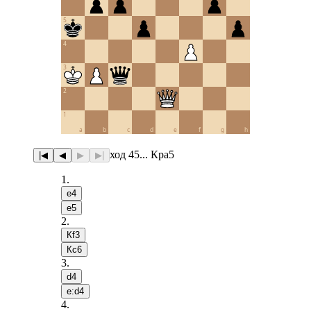
5
4
3
2
1
a
b
c
d
e
f
g
h
ход 45... Крa5
|◀
◀
▶
▶|
1
.
e4
e5
2
.
Кf3
Кc6
3
.
d4
e:d4
4
.