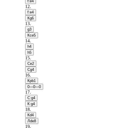
f:e4
12
.
f:e4
Кg6
13
.
g3
Кce5
14
.
h4
h5
15
.
Сe2
Сg4
16
.
Крb1
0—0—0
17
.
С:g4
К:g4
18
.
Кd4
Лde8
19
.