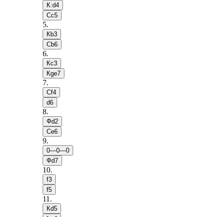
К:d4
Сc5
5
.
Кb3
Сb6
6
.
Кc3
Кge7
7
.
Сf4
d6
8
.
Фd2
Сe6
9
.
0—0—0
Фd7
10
.
f3
f5
11
.
Кd5