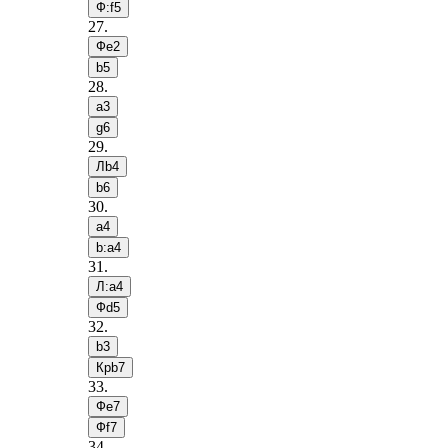
Ф:f5
27
.
Фe2
b5
28
.
a3
g6
29
.
Лb4
b6
30
.
a4
b:a4
31
.
Л:a4
Фd5
32
.
b3
Крb7
33
.
Фe7
Фf7
34
.