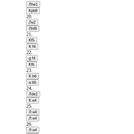
Лhe1
Крb8
20
.
Лe2
Лhf8
21
.
Кf5
К:f4
22
.
g:f4
Кf6
23
.
К:b6
a:b6
24
.
Лde1
К:e4
25
.
Л:e4
Л:e4
26
.
Л:e4