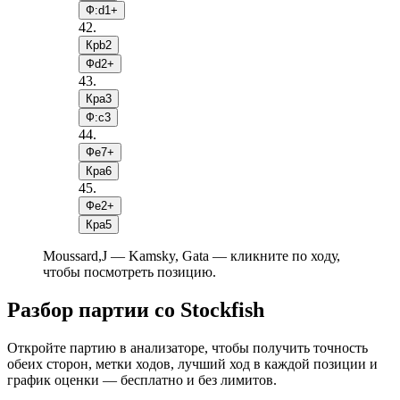
Ф:d1+
42
.
Крb2
Фd2+
43
.
Крa3
Ф:c3
44
.
Фe7+
Крa6
45
.
Фe2+
Крa5
Moussard,J — Kamsky, Gata — кликните по ходу,
чтобы посмотреть позицию.
Разбор партии со Stockfish
Откройте партию в анализаторе, чтобы получить точность
обеих сторон, метки ходов, лучший ход в каждой позиции и
график оценки — бесплатно и без лимитов.