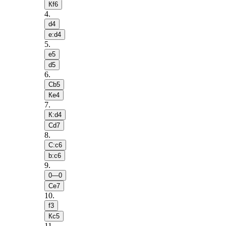
Кf6
4
.
d4
e:d4
5
.
e5
d5
6
.
Сb5
Кe4
7
.
К:d4
Сd7
8
.
С:c6
b:c6
9
.
0—0
Сe7
10
.
f3
Кc5
11
.