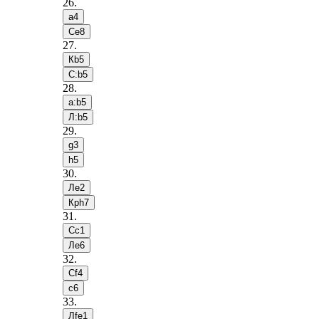
26
.
a4
Сe8
27
.
Кb5
С:b5
28
.
a:b5
Л:b5
29
.
g3
h5
30
.
Лe2
Крh7
31
.
Сc1
Лe6
32
.
Сf4
c6
33
.
Лfe1