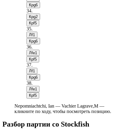
Крg6
34
.
Крg2
Крf5
35
.
Лf1
Крg6
36
.
Лfe1
Крf5
37
.
Лf1
Крg6
38
.
Лfe1
Крf5
Nepomniachtchi, Ian — Vachier Lagrave,M —
кликните по ходу, чтобы посмотреть позицию.
Разбор партии со Stockfish