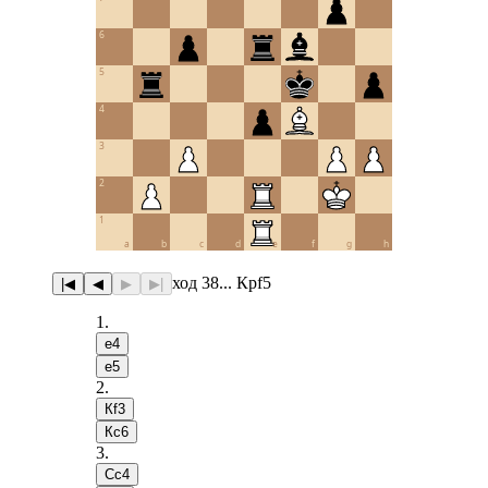
6
5
4
3
2
1
a
b
c
d
e
f
g
h
ход 38... Крf5
|◀
◀
▶
▶|
1
.
e4
e5
2
.
Кf3
Кc6
3
.
Сc4