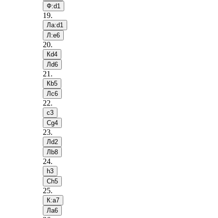
Ф:d1
19
.
Лa:d1
Л:e6
20
.
Кd4
Лd6
21
.
Кb5
Лc6
22
.
c3
Сg4
23
.
Лd2
Лb8
24
.
h3
Сh5
25
.
К:a7
Лa6