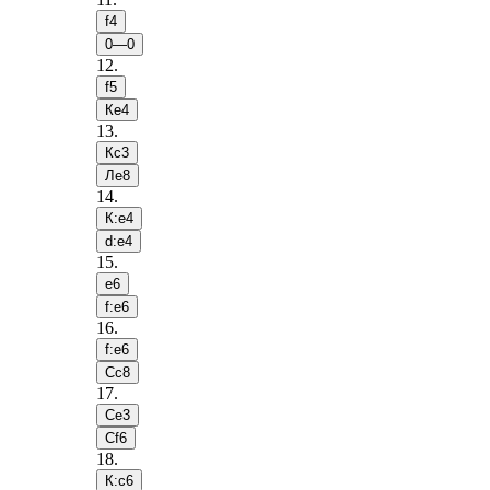
f4
0—0
12
.
f5
Кe4
13
.
Кc3
Лe8
14
.
К:e4
d:e4
15
.
e6
f:e6
16
.
f:e6
Сc8
17
.
Сe3
Сf6
18
.
К:c6