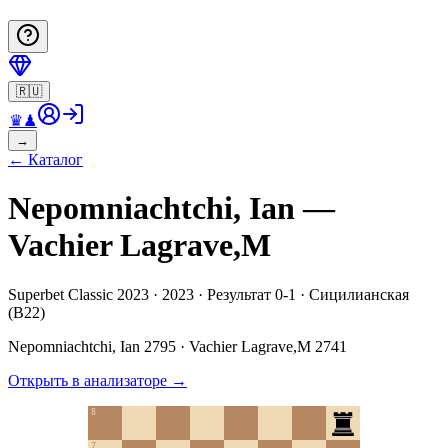
🇷🇺
♛
♟
→
←
Каталог
Nepomniachtchi, Ian —
Vachier Lagrave,M
Superbet Classic 2023 · 2023 · Результат 0-1 · Сицилианская
(B22)
Nepomniachtchi, Ian
2795
·
Vachier Lagrave,M
2741
Открыть в анализаторе
→
8
7