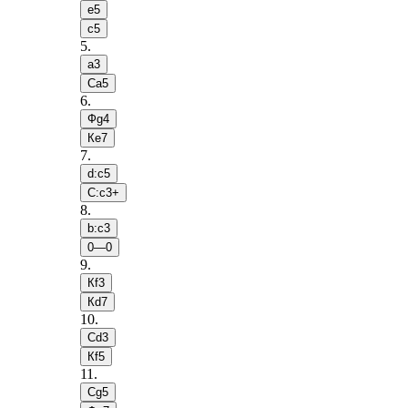
e5
c5
5
.
a3
Сa5
6
.
Фg4
Кe7
7
.
d:c5
С:c3+
8
.
b:c3
0—0
9
.
Кf3
Кd7
10
.
Сd3
Кf5
11
.
Сg5