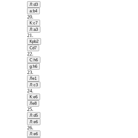
Л:d3
a:b4
20
.
К:c7
Л:a3
21
.
Крb2
Сd7
22
.
С:h6
g:h6
23
.
Лe1
Л:c3
24
.
К:e6
Лe8
25
.
Л:d5
Л:e6
26
.
Л:e6