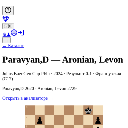
🇷🇺
♛
♟
→
←
Каталог
Paravyan,D — Aronian, Levon
Julius Baer Gen Cup Pl/In · 2024 · Результат 0-1 · Французская
(C17)
Paravyan,D
2620
·
Aronian, Levon
2729
Открыть в анализаторе
→
8
7
6