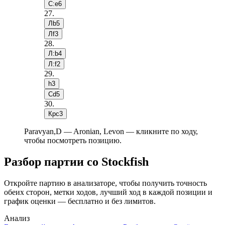
С:e6
27
.
Лb5
Лf3
28
.
Л:b4
Л:f2
29
.
h3
Сd5
30
.
Крc3
Paravyan,D — Aronian, Levon — кликните по ходу,
чтобы посмотреть позицию.
Разбор партии со Stockfish
Откройте партию в анализаторе, чтобы получить точность
обеих сторон, метки ходов, лучший ход в каждой позиции и
график оценки — бесплатно и без лимитов.
Анализ