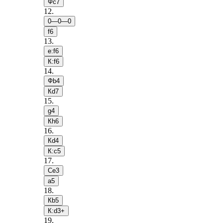
Фc7
12
.
0—0—0
f6
13
.
e:f6
К:f6
14
.
Фb4
Кd7
15
.
g4
Кh6
16
.
Кd4
К:c5
17
.
Сe3
a5
18
.
Кb5
К:d3+
19
.