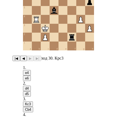
5
4
3
2
1
a
b
c
d
e
f
g
h
ход 30. Крc3
|◀
◀
▶
▶|
1
.
e4
e6
2
.
d4
d5
3
.
Кc3
Сb4
4
.