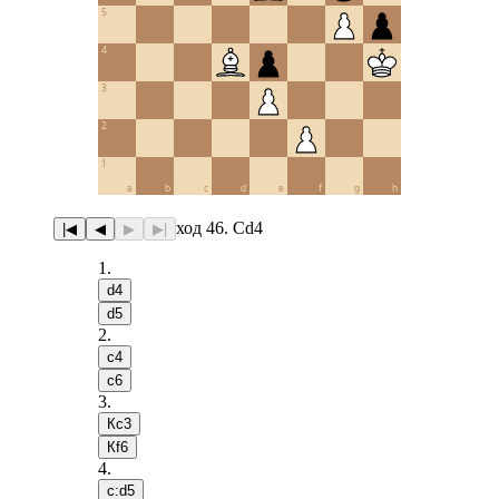
5
4
3
2
1
a
b
c
d
e
f
g
h
ход 46. Сd4
|◀
◀
▶
▶|
1
.
d4
d5
2
.
c4
c6
3
.
Кc3
Кf6
4
.
c:d5