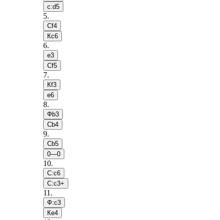
c:d5
5
.
Сf4
Кc6
6
.
e3
Сf5
7
.
Кf3
e6
8
.
Фb3
Сb4
9
.
Сb5
0—0
10
.
С:c6
С:c3+
11
.
Ф:c3
Кe4