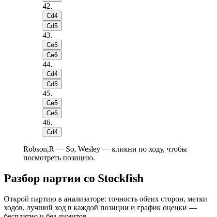
42
.
Сd4
Сd5
43
.
Сe5
Сe6
44
.
Сd4
Сd5
45
.
Сe5
Сe6
46
.
Сd4
Robson,R — So, Wesley — кликни по ходу, чтобы
посмотреть позицию.
Разбор партии со Stockfish
Открой партию в анализаторе: точность обеих сторон, метки
ходов, лучший ход в каждой позиции и график оценки —
бесплатно и без лимитов.