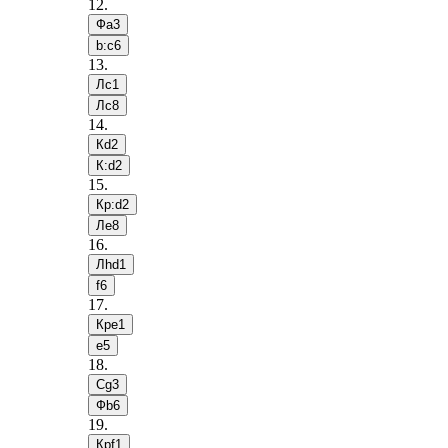
12
.
Фa3
b:c6
13
.
Лc1
Лc8
14
.
Кd2
К:d2
15
.
Кр:d2
Лe8
16
.
Лhd1
f6
17
.
Крe1
e5
18
.
Сg3
Фb6
19
.
Крf1