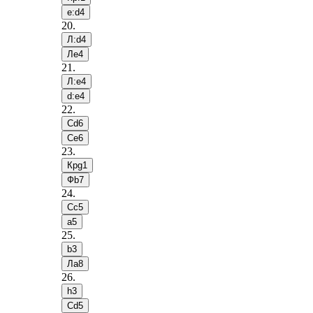
e:d4
20
.
Л:d4
Лe4
21
.
Л:e4
d:e4
22
.
Сd6
Сe6
23
.
Крg1
Фb7
24
.
Сc5
a5
25
.
b3
Лa8
26
.
h3
Сd5