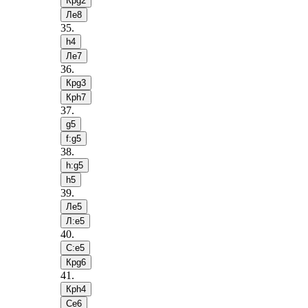
Крg2
Лe8
35
.
h4
Лe7
36
.
Крg3
Крh7
37
.
g5
f:g5
38
.
h:g5
h5
39
.
Лe5
Л:e5
40
.
С:e5
Крg6
41
.
Крh4
Сe6