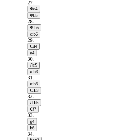
27
.
Фa4
Фb5
28
.
Ф:b5
c:b5
29
.
Сd4
a4
30
.
Лc5
a:b3
31
.
a:b3
С:b3
32
.
Л:b5
Сf7
33
.
g4
h6
34
.