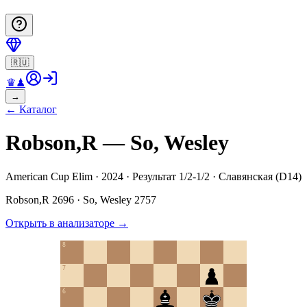
🇷🇺
♛
♟
→
←
Каталог
Robson,R — So, Wesley
American Cup Elim · 2024 · Результат 1/2-1/2 · Славянская (D14)
Robson,R
2696
·
So, Wesley
2757
Открыть в анализаторе
→
8
7
6