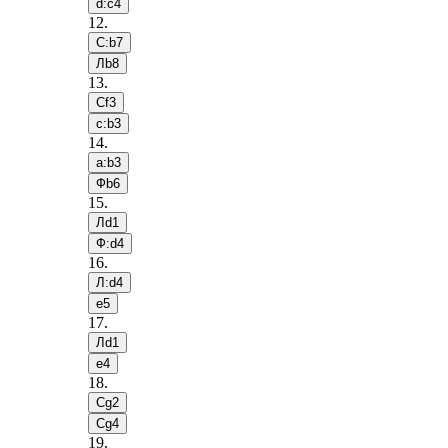
d:c4
12
.
С:b7
Лb8
13
.
Сf3
c:b3
14
.
a:b3
Фb6
15
.
Лd1
Ф:d4
16
.
Л:d4
e5
17
.
Лd1
e4
18
.
Сg2
Сg4
19
.