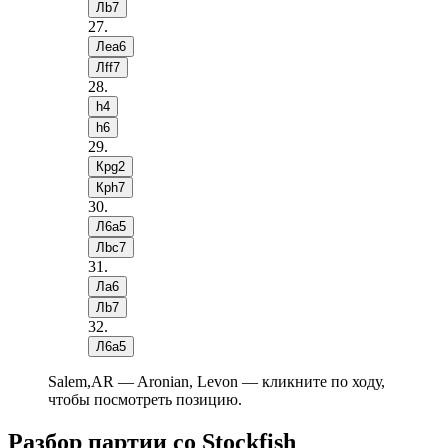
Лb7
27
.
Лea6
Лff7
28
.
h4
h6
29
.
Крg2
Крh7
30
.
Л6a5
Лbc7
31
.
Лa6
Лb7
32
.
Л6a5
Salem,AR — Aronian, Levon — кликните по ходу,
чтобы посмотреть позицию.
Разбор партии со Stockfish