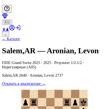
🇷🇺
♛
♟
→
←
Каталог
Salem,AR — Aronian, Levon
FIDE Grand Swiss 2025 · 2025 · Результат 1/2-1/2 ·
Нерегулярные (A05)
Salem,AR
2640
·
Aronian, Levon
2737
Открыть в анализаторе
→
8
7
6