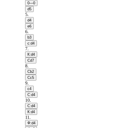
0—0
d5
5
.
d4
e6
6
.
b3
c:d4
7
.
К:d4
Сd7
8
.
Сb2
Сc5
9
.
c4
С:d4
10
.
С:d4
К:d4
11
.
Ф:d4