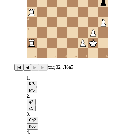
5
4
3
2
1
a
b
c
d
e
f
g
h
ход 32. Л6a5
|◀
◀
▶
▶|
1
.
Кf3
Кf6
2
.
g3
c5
3
.
Сg2
Кc6
4
.