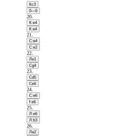
Кc3
0—0
20
.
К:e4
К:e4
21
.
С:e4
С:e2
22
.
Лe1
Сg4
23
.
Сd5
Сe6
24
.
С:e6
f:e6
25
.
Л:e6
Л:b3
26
.
Лa2